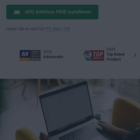
AVG AntiVirus FREE installieren
Holen Sie es sich für
PC
,
Mac
,
iOS
2025
2025
Top Rated
Advanced+
Product