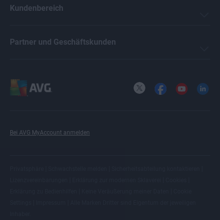
Kundenbereich
Partner und Geschäftskunden
X
Facebook
YouTube
LinkedI
Bei AVG MyAccount anmelden
|
|
|
Privatsphäre
Schwachstelle melden
Sicherheitsabteilung kontaktieren
|
|
|
Lizenzvereinbarungen
Erklärung zur modernen Sklaverei
Cookies
|
|
Erklärung zu Bedienhilfen
Keine Veräußerung meiner Daten
Cookie
|
|
Settings
Impressum
Alle
Marken Dritter
sind Eigentum der jeweiligen
Inhaber.