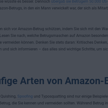
 sie wüsste es besser. Dennoch
übergab sie Betrügern 50.000 US-
zon-Betrugs, in den ein Mann verwickelt war, der sich als Mitarb
n sich vor Amazon-Betrug schützen, indem Sie sich mit den War
Lesen Sie nach, welche Betrugsmaschen auf Amazon besonders 
ie vermeiden können. Denken Sie stets daran: Kritisches Denke
n und sich informieren – das alles sind wichtige Schritte, um si
.
fige Arten von Amazon-
 Quishing,
Spoofing
und Typosquatting sind nur einige Beispiele
trug, die Sie kennen und vermeiden sollten. Während Betrug i