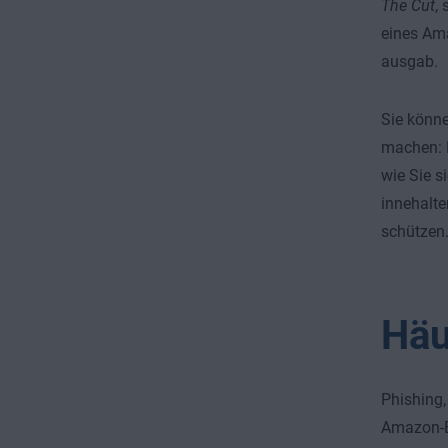
The Cut
,
eines Ama
ausgab.
Sie könne
machen: 
wie Sie s
innehalte
schützen
Häu
Phishing,
Amazon-Be