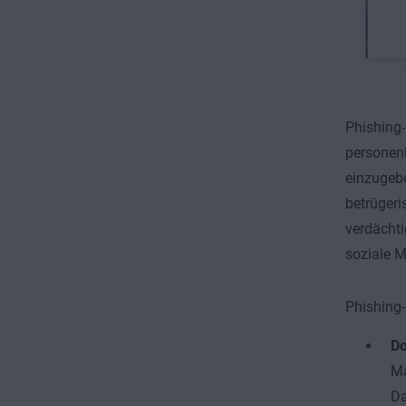
Phishing-
personen
einzugebe
betrügeri
verdächti
soziale M
Phishing-
Do
Ma
Da