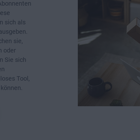
-Abonnenten
iese
n sich als
 ausgeben.
chen sie,
n oder
n Sie sich
en
loses Tool,
 können.