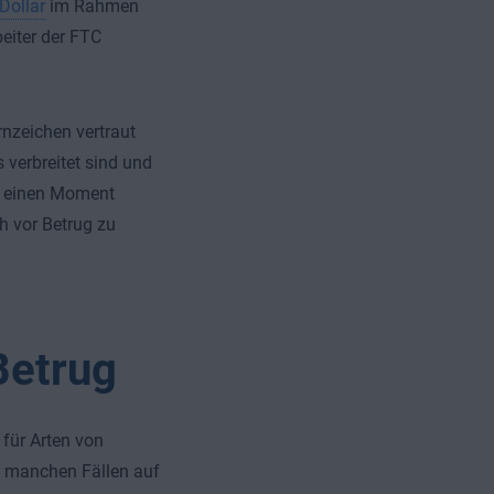
Dollar
im Rahmen
eiter der FTC
nzeichen vertraut
verbreitet sind und
n, einen Moment
ch vor Betrug zu
Betrug
 für Arten von
n manchen Fällen auf