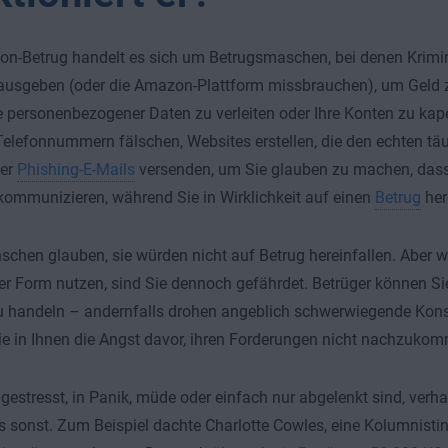
n-Betrug handelt es sich um Betrugsmaschen, bei denen Krimine
usgeben (oder die Amazon-Plattform missbrauchen), um Geld zu
 personenbezogener Daten zu verleiten oder Ihre Konten zu kape
elefonnummern fälschen, Websites erstellen, die den echten tä
der
Phishing-E-Mails
versenden, um Sie glauben zu machen, dass 
ommunizieren, während Sie in Wirklichkeit auf einen
Betrug
her
schen glauben, sie würden nicht auf Betrug hereinfallen. Aber
er Form nutzen, sind Sie dennoch gefährdet. Betrüger können Si
zu handeln – andernfalls drohen angeblich schwerwiegende Kon
e in Ihnen die Angst davor, ihren Forderungen nicht nachzuko
gestresst, in Panik, müde oder einfach nur abgelenkt sind, verha
s sonst. Zum Beispiel dachte Charlotte Cowles, eine Kolumnistin