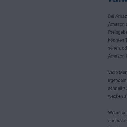
Bei Amazo
Amazon a
Preisgabe
könnten T
sehen, o
Amazon k
Viele Men
irgendein
schnell 
wecken si
Wenn sie 
anders al