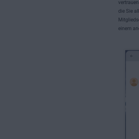
vertraue
die Sie a
Mitglieds
einem an