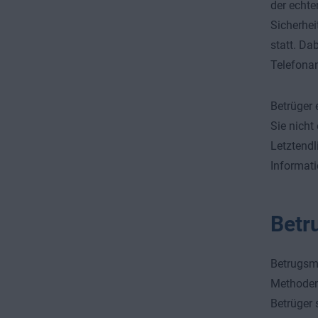
der echte
Sicherhei
statt. Da
Telefona
Betrüger 
Sie nicht
Letztendl
Informati
Betr
Betrugsm
Methoden
Betrüger 