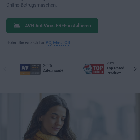
Online-Betrugsmaschen.
AVG AntiVirus FREE installieren
Holen Sie es sich für
PC
,
Mac
,
iOS
2025
2025
Top Rated
Advanced+
Product