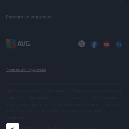
Parceiros e empresas
X
Facebook
YouTube
LinkedI
Entrar no AVG MyAccount
|
|
|
Privacidade
Reportar vulnerabilidade
Contatar segurança
Contratos de
|
|
|
licença
Sobre Trabalho Escravo Contemporâneo
Cookies
Declaração de
|
|
|
acessibilidade
Não vender minhas informações
Cookie Settings
Todas
as
marcas comerciais de terceiros
pertencem a seus respectivos
proprietários.
© 2026 Gen Digital Inc. Todos os direitos reservados.