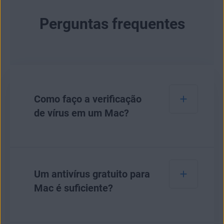
Perguntas frequentes
Como faço a verificação
de vírus em um Mac?
Para verificar se
um Mac foi infectado por vírus
,
você pode usar um software antivírus confiável
Um antivírus gratuito para
como o AVG AntiVirus FREE para Mac — veja
Mac é suficiente?
como usá-lo:
Baixe e instale o antivírus AVG gratuito
para Mac.