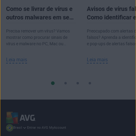
Como se livrar de vírus e
Avisos de vírus fa
outros malwares em seu
Como identificar e
computador
Precisa remover um vírus? Vamos
Preocupado com alertas d
mostrar como procurar sinais de
falsos? Aprenda a identifi
vírus e malware no PC, Mac ou
e pop-ups de alertas falsos
laptop e como removê-los.
um ataque real.
Leia mais
Leia mais
Entrar no AVG MyAccount
Brasil