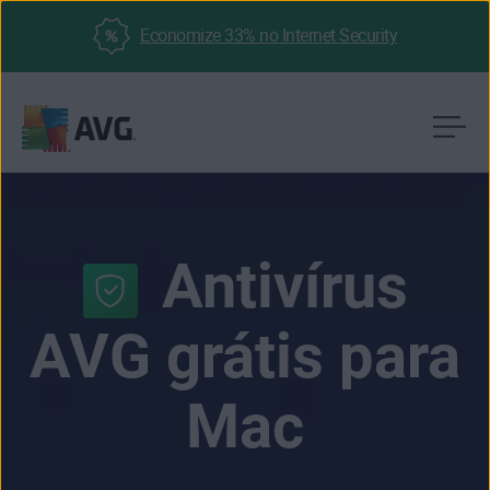
Economize 33% no Internet Security
Pular
para
o
conteúdo
Antivírus
AVG grátis para
Mac