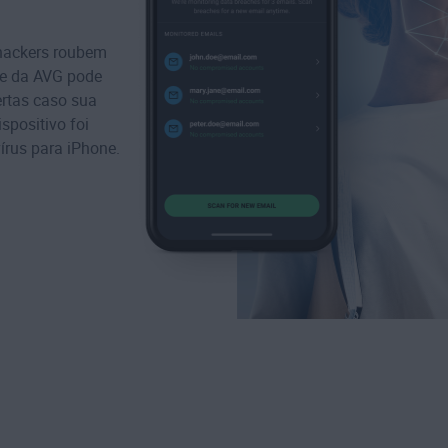
hackers roubem
de da AVG pode
ertas caso sua
ispositivo
foi
írus para iPhone.