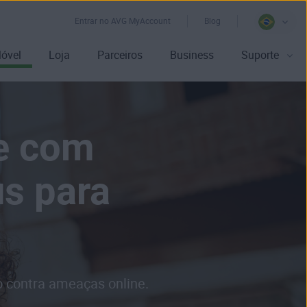
Entrar no AVG MyAccount
Blog
óvel
Loja
Parceiros
Business
Suporte
e com
us para
o contra ameaças online.