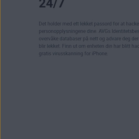
24/7
Det holder med ett lekket passord for at hacke
personopplysningene dine. AVGs Identitetsbes
overvåke databaser på nett og advare deg de
blir lekket. Finn ut om
enheten din har blitt ha
gratis virusskanning for iPhone.