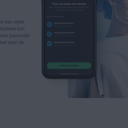
re kan stjele
kyttelse kan
rsom passordet
cket
med vår