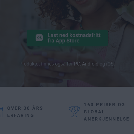
Last ned kostnadsfritt
fra App Store
Produktet finnes også for
PC
,
Android
og
iOS
.
160 PRISER OG
OVER 30 ÅRS
GLOBAL
ERFARING
ANERKJENNELSE