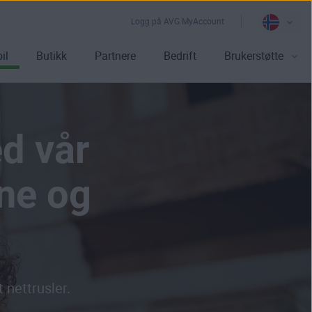
Logg på AVG MyAccount
il
Butikk
Partnere
Bedrift
Brukerstøtte
d vår
ne og
 nettrusler.