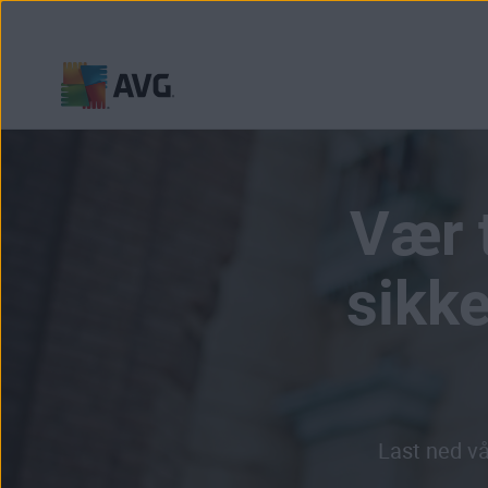
Gå
til
innhold
Vær 
sikk
Last ned vå