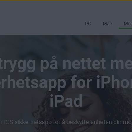
PC
Mac
Mob
trygg på nettet me
erhetsapp for iPho
iPad
r iOS sikkerhetsapp for å beskytte enheten din mot