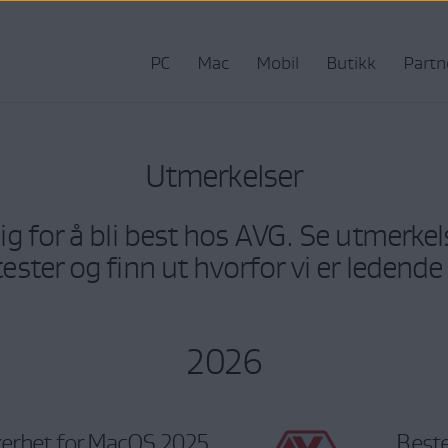
PC
Mac
Mobil
Butikk
Partn
Utmerkelser
ig for å bli best hos AVG. Se utmerkels
ster og finn ut hvorfor vi er ledende
2026
kerhet for MacOS 2025
Beste