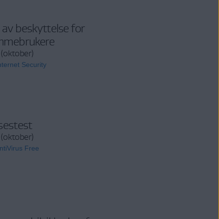
 av beskyttelse for
mmebrukere
(oktober)
ternet Security
sestest
(oktober)
tiVirus Free