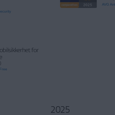
AVG Ant
ecurity
obilsikkerhet for
e
)
 Free
2025