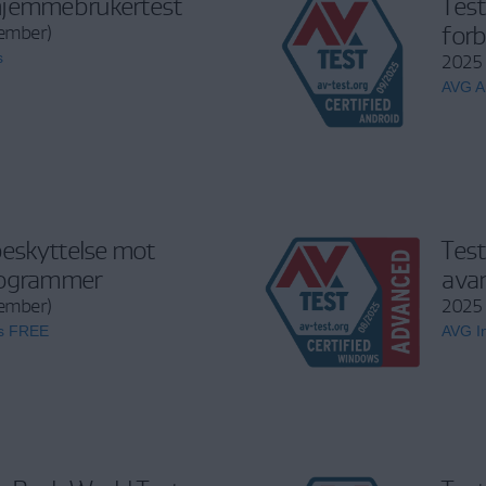
jemmebrukertest
Test
forb
tember)
s
2025
AVG An
beskyttelse mot
Test
ogrammer
avan
tember)
2025 
us FREE
AVG In