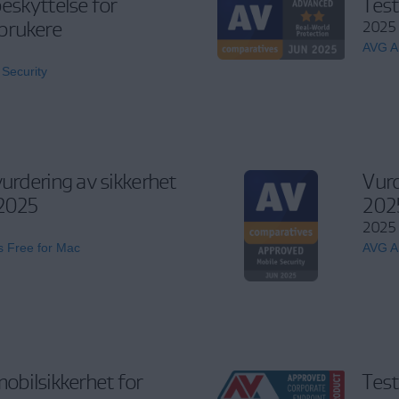
beskyttelse for
Test
rukere
2025 
AVG An
 Security
vurdering av sikkerhet
Vurd
 2025
202
2025 
s Free for Mac
AVG An
mobilsikkerhet for
Test