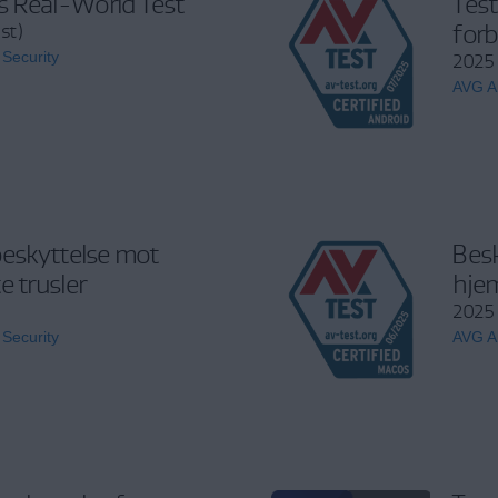
 Real-World Test
Test
forb
st)
 Security
2025 (
AVG An
beskyttelse mot
Besk
e trusler
hje
2025 
 Security
AVG An