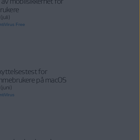
 av mobilsikkerhet for
rukere
juli)
tiVirus Free
yttelsestest for
mmebrukere på macOS
(juni)
tiVirus