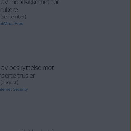
 av mobilsikkerhet for
rukere
 (september)
tiVirus Free
 av beskyttelse mot
serte trusler
(august)
ternet Security