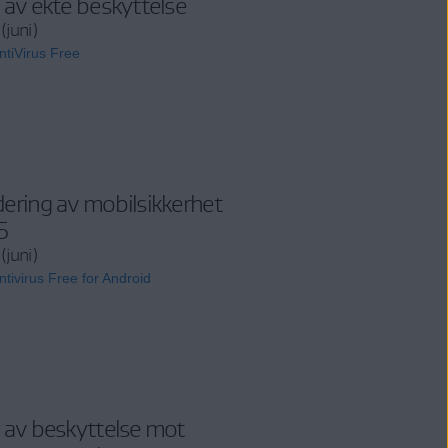
 av ekte beskyttelse
(juni)
tiVirus Free
ering av mobilsikkerhet
5
(juni)
tivirus Free for Android
 av beskyttelse mot