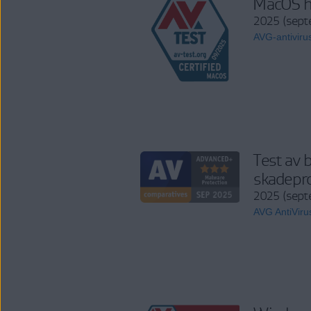
MacOS h
2025 (sep
AVG-antiviru
Test av 
skadepr
2025 (sep
AVG AntiVir