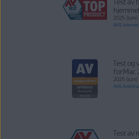
Test av 
hjemmeb
2025 (juni)
AVG Internet
Test og 
for Mac
2025 (juni)
AVG AntiViru
Test av 