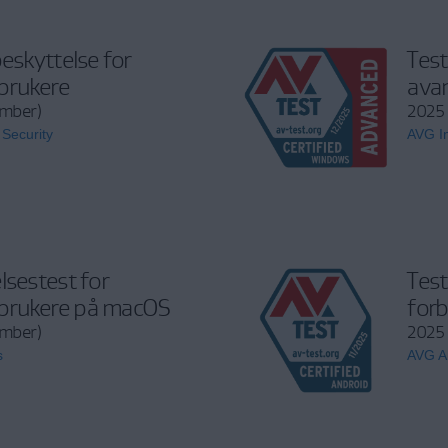
beskyttelse for
Test
rukere
avan
ember)
2025
 Security
AVG In
lsestest for
Test
rukere på macOS
forb
ember)
2025
s
AVG An