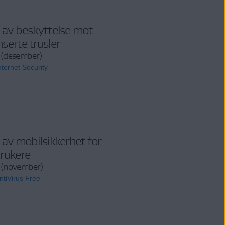
 av beskyttelse mot
serte trusler
 (desember)
ternet Security
 av mobilsikkerhet for
rukere
 (november)
tiVirus Free