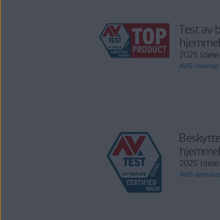
Test av 
hjemmeb
2025 (des
AVG Internet
Beskytte
hjemmeb
2025 (des
AVG-antiviru