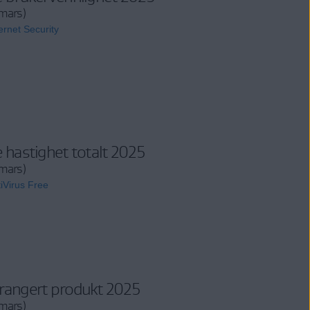
mars)
ernet Security
 hastighet totalt 2025
mars)
iVirus Free
rangert produkt 2025
mars)