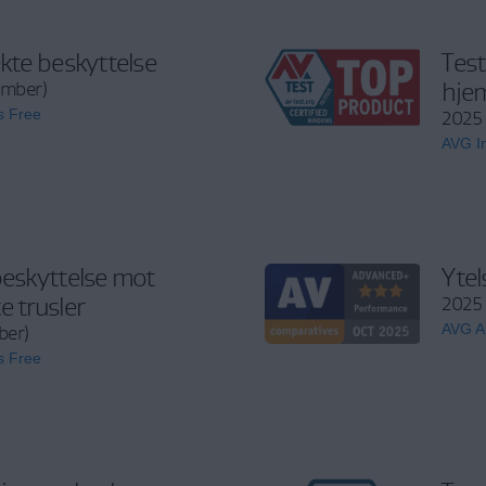
ekte beskyttelse
Test
hje
ember)
s Free
2025 
AVG In
beskyttelse mot
Ytel
e trusler
2025 
AVG An
ber)
s Free