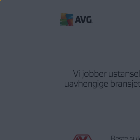
Gå
til
innhold
Vi jobber ustansel
uavhengige bransjete
Beste sik