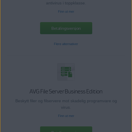
antivirus i toppklasse.
Finn ut mer
Betalingsversjon
Flere alternativer
AVG File Server Business Edition
Beskytt filer og filservere mot skadelig programvare og
virus.
Finn ut mer