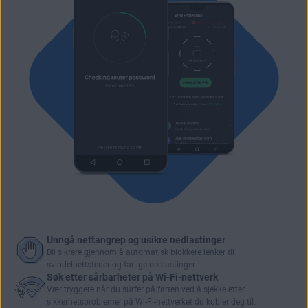
Unngå nettangrep og usikre nedlastinger
Bli sikrere gjennom å automatisk blokkere lenker til
svindelnettsteder og farlige nedlastinger.
Søk etter sårbarheter på Wi-Fi-nettverk
Vær tryggere når du surfer
på farten ved å sjekke etter
sikkerhetsproblemer på Wi-Fi-nettverket du kobler deg til.