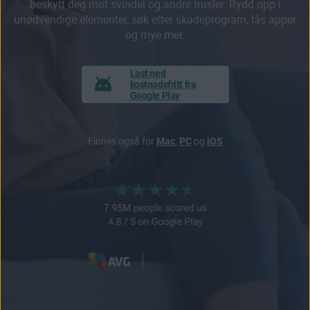
beskytt deg mot svindel og andre trusler. Rydd opp i
unødvendige elementer, søk etter skadeprogram, lås apper
og mye mer.
Last ned
kostnadsfritt fra
Google Play
Finnes også for
Mac
,
PC
og
iOS