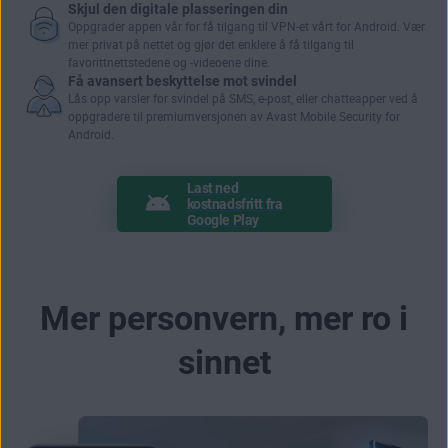
Skjul den digitale plasseringen din
Oppgrader appen vår for få tilgang til VPN-et vårt for Android. Vær
mer privat på nettet og gjør det enklere å få
tilgang til
favorittnettstedene og -videoene dine
.
Få avansert beskyttelse mot svindel
Lås opp varsler for
svindel på SMS
, e-post, eller chatteapper ved å
oppgradere til premiumversjonen av Avast Mobile Security for
Android.
Last ned
kostnadsfritt fra
Google Play
Mer personvern, mer ro i
sinnet