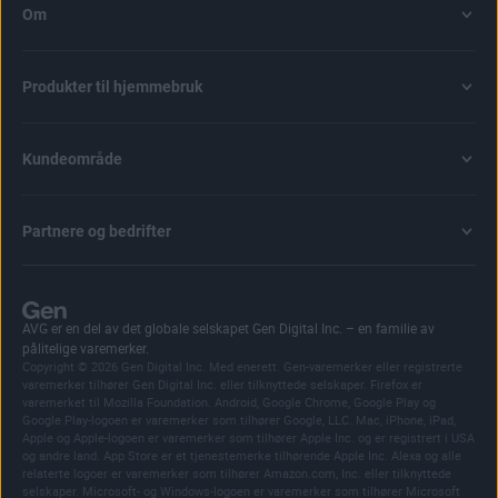
Om
Produkter til hjemmebruk
Kundeområde
Partnere og bedrifter
AVG er en del av det globale selskapet Gen Digital Inc. – en familie av
pålitelige varemerker.
Copyright © 2026 Gen Digital Inc. Med enerett. Gen-varemerker eller registrerte
varemerker tilhører Gen Digital Inc. eller tilknyttede selskaper. Firefox er
varemerket til Mozilla Foundation. Android, Google Chrome, Google Play og
Google Play-logoen er varemerker som tilhører Google, LLC. Mac, iPhone, iPad,
Apple og Apple-logoen er varemerker som tilhører Apple Inc. og er registrert i USA
og andre land. App Store er et tjenestemerke tilhørende Apple Inc. Alexa og alle
relaterte logoer er varemerker som tilhører Amazon.com, Inc. eller tilknyttede
selskaper. Microsoft- og Windows-logoen er varemerker som tilhører Microsoft