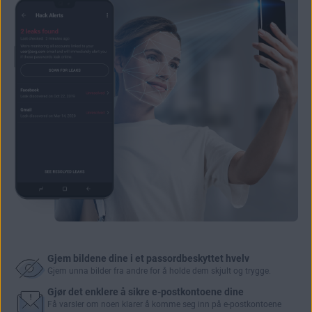
Gjem bildene dine i et passordbeskyttet hvelv
Gjem unna bilder fra andre for å holde dem skjult og trygge.
Gjør det enklere å sikre e-postkontoene dine
Få varsler om noen klarer å
komme seg inn på e-postkontoene