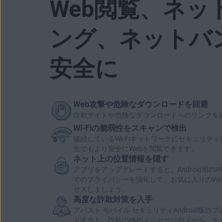
Web閲覧、ネッ
ング、ネットバ
安全に
Web攻撃や危険なダウンロードを回避
詐欺サイトや危険なダウンロードへのリンクを
Wi-Fiの脆弱性をスキャンで検出
接続しているWi-Fiネットワークにセキュリテ
先でも
より安全にWebを閲覧
できます。
ネット上の位置情報を隠す
アプリをアップグレードすると、Android用の
でのプライバシーを強化して、
お気に入りのW
セス
しましょう。
高度な詐欺対策を入手
アバスト モバイル セキュリティAndroid版
ドすると、
詐欺のSMSメッセージや
メール、チ