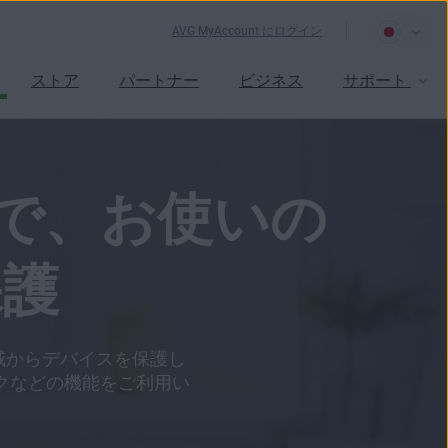
AVG MyAccount にログイン
ストア
パートナー
ビジネス
サポート
策で、お使いの
保護
脅威からデバイスを保護し
クなどの機能をご利用い