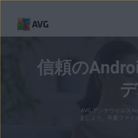
コ
ン
テ
ン
信頼のAnd
ツ
に
移
デ
動
AVG アンチウイルス
ましょう。不要ファイ