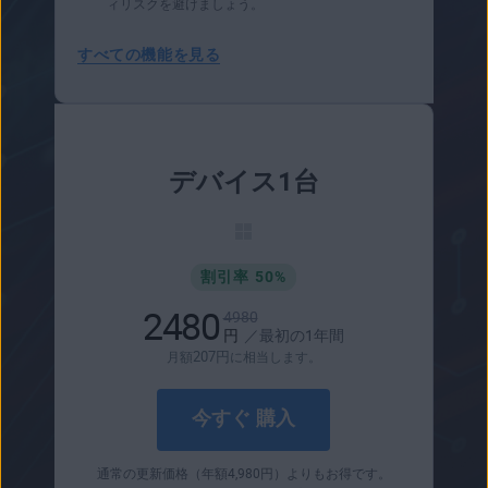
ィリスクを避けましょう。
すべての機能を見る
デバイス1台
割引率 50%
2480
4980
円
／最初の1年間
207
円
月額
に相当します。
今すぐ 購入
通常の更新価格（年額
4,980
円
）よりもお得です。