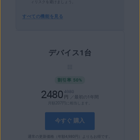
ィリスクを避けましょう。
すべての機能を見る
デバイス1台
割引率 50%
2480
4980
円
／最初の1年間
207
円
月額
に相当します。
今すぐ 購入
通常の更新価格（年額
4,980
円
）よりもお得です。