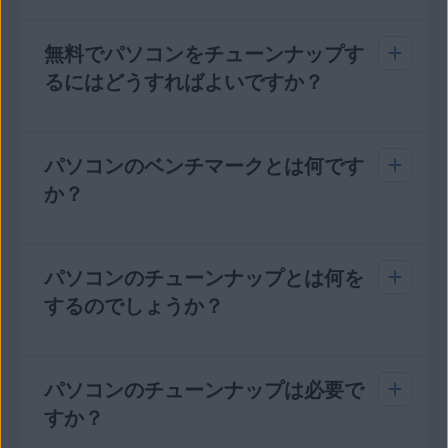
理速度を低下させている可能性のある不要な
パソコンの動作が遅い場合、古いソフトウェアや
ファイルやプログラムを削除します。これに
ドライバが原因になっている可能性があります。
無料でパソコンをチューンナップす
より、ハードディスクの領域を解放して、パ
古いソフトウェアやドライバは、パソコンのハー
るにはどうすればよいですか？
フォーマンスを向上させることができます。
ドウェアのパフォーマンスだけでなく、オーディ
オやグラフィックの品質にも影響します。パソコ
ブロートウェア
を削除します。ブロートウェ
ンのパフォーマンスを向上させるには、使用可能
無料でパソコンをチューンナップする1つの方法
アとは、不要なまたは使用しないプリインス
な更新プログラムを確認してインストールするこ
として、
パソコンのベンチマークとは何です
AVG チューンナップの体験版をダウンロ
トールされたプログラムです。こうしたプロ
とが重要です。
ドライバ アップデーター
を使用す
ードする
という方法があります。このソフトウェ
か？
グラムは、パソコン上の貴重なスペースとリ
ると、すべてのドライバを最新の状態に保つこと
アには、ブラウザ、キャッシュ、クッキーのクリ
ソースを占有し、処理速度を低下させる可能
ができます。動作の遅いパソコンを修正するため
ーナーが組み込まれています。より包括的な保護
性があります。
のその他の方法として、不要なスタートアッププ
機能を必要としている場合は、AVG アルティメッ
ベンチマーキングとは、パソコンのパフォーマン
ログラムを無効にする、一時ファイルを削除す
トという有償製品をお勧めします。AVG アルティ
スを測定するためのテストを実行することです。
パソコンのチューンナップとは何を
パソコンのパフォーマンスとバッテリの寿命
る、ディスク領域を解放する、などの方法もあり
メットには、AVG チューンナップのすべての機能
このテストには、パソコンの中央演算装置
をテスト
して、速度低下の原因となっている
するのでしょうか？
ます。
が組み込まれているだけでなく、パソコンを安全
（CPU）、グラフィックスプロセッシングユニッ
可能性がある、修復が必要なハードウェアや
な方法でスムーズに動作させるための追加のセキ
ト（GPU）、ランダムアクセスメモリ（RAM）な
ソフトウェアの問題を特定します。
ュリティツールも付属しています。
ど一般的に重要とされる要素が含まれています。
不要なファイルのクリーンアップや、使わなくな
ただし、全体的な分析を行う際は、パソコンの特
ったアプリやプログラムの削除により、ハードド
パソコンのチューンナップは必要で
定プログラムも対象に含めることがあります。
AVG チューンナップは、パソコンのパフォーマン
ライブの貴重なスペースを確保します。AVGのパ
すか？
Microsoft OfficeやAdobe製品、ビデオゲーム、
スを改善するための評価の高い製品です
。AVG チ
ソコンクリーナーアプリであるAVG チューンナッ