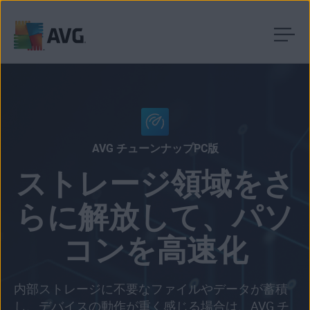
コ
ン
テ
ン
ツ
に
AVG チューンナップPC版
移
ストレージ領域をさ
動
らに解放して、パソ
コンを高速化
内部ストレージに不要なファイルやデータが蓄積
し、デバイスの動作が重く感じる場合は、AVG チ