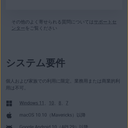
Webブラウザ、マルチメディアファイルの編集ソ
ューンナップを使用して、パソコンのクリーンア
プでは、これらの作業の一部を自動的に実行でき
フトウェアなどがこれに該当します。
ップ、ブロートウェアの削除、設定の最適化を行
ます。また、使用しないプログラムを選択して一
はい。特にパソコンを高速化し、動作をスムーズ
うことにより、パソコンの処理速度とパフォーマ
時的にオフにすることで、パソコンの起動時間を
にして、内部ストレージの領域を解放したい場合
ンスが向上します。
高速化して全体のパフォーマンスを強化します。
はなおさら必要です。AVG チューンナップにはさ
その他のよく寄せられる質問については
サポートセ
まざまなツールが組み込まれており、これらすべ
ンター
をご覧ください
ソフトウェアの更新にも配慮することが重要で
てに対応します。不要なファイルやデータを見つ
す。AVG チューンナップがこれをお手伝いしま
けて削除し、新しいファイルや重要度の高いファ
す。ソフトウェアの最新パッチを入手して、面倒
イルのために領域を解放します。さらに、リソー
なクラッシュやエラー、潜在的なセキュリティホ
スを消費するアプリをスリープ モードにすること
ールの修復にかかる手間を軽減します。
で、お使いのパソコンのパフォーマンスをさらに
システム要件
引き上げるのに役立ちます。
AVG チューンナップは無料のPCクリーナーではあ
個人および家族での利用に限定。業務用または商業的利
りませんが、ご購入前に7日間の無料体験版をお
用は不可。
試しいただけます。支払カードを事前に準備する
必要もありません。ダウンロード後に7日間のご
利用でお気に召さなかった場合は、削除するだけ
Windows 11
、
10
、
8
、
7
です。簡単に始められます。
macOS 10.10（Mavericks）以降
Google Android 10（API 29）以降