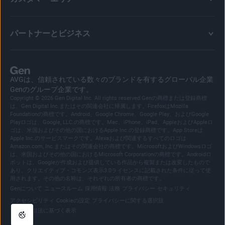
パートナーとビジネス
AVGは、信頼されている数々のブランドを有するグローバル企業
Genのグループ企業です。
Copyright © 2026 Gen Digital Inc. All rights reserved.Genの商標または登録商標
は、Gen Digital Inc.またはその関連会社に帰属します。FirefoxはMozilla
Foundationの商標です。Android、Google Chrome、Google Play、およびGoogle
Playロゴは、Google, LLC.の商標です。Mac、iPhone、iPad、AppleおよびAppleロ
ゴは、米国およびその他の国におけるApple Inc.の登録商標です。App Storeは
Apple Inc.のサービスマークです。Alexaおよび関連するすべてのロゴは
Amazon.com, Inc.またはその関連会社の商標です。MicrosoftおよびWindowsロゴ
は、米国およびその他の国におけるMicrosoft Corporationの商標です。Androidロ
ボットは、Googleが作成および提供している作品から複製または改変したもので
あり、クリエイティブ・コモンズ表示3.0ライセンスに記載された条件に従って使
用されます。その他の名称は、それぞれの所有者の商標です。
|
|
|
|
|
|
Genについて
ニュースルーム
採用情報
法務
プライバシー
セキュリティ
|
|
|
アクセシビリティ
Cookieの設定
プライバシーに関する選択肢
特定商取引法に基づく表示