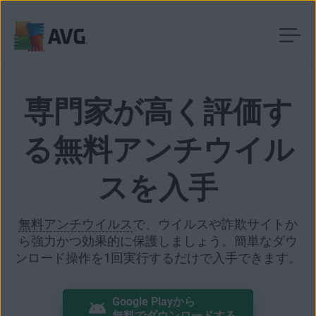
コ
ン
テ
専門家が高く評価す
ン
ツ
る無料アンチウイル
に
移
動
スを入手
無料アンチウイルス
で、ウイルスや詐欺サイトか
ら強力かつ効果的に保護しましょう。簡単なダウ
ンロード操作を1回実行するだけで入手できます。
Google Playから
無料でダウンロードする