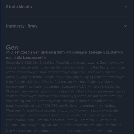
Strefa klienta
Partnerzy i firmy
AVG jest częścią Gen, globalnej firmy dysponującej szeregiem zaufanych
marek dla konsumentów.
Copyright © 2026 Gen Digital Inc. Wszelkie prawa zastrzeżone. Znaki towarowe
oraz zastrzeżone znaki towarowe Gen są własnością firmy Gen Digital Inc. lub jej
oddziałów. Firefox jest znakiem towarowym organizacji Mozilla Foundation.
Android, Google Chrome, Google Play i logo Google Play są znakami towarowymi
firmy Google, LLC. Mac, iPhone, iPad oraz nazwa i logo Apple są znakami
towarowymi firmy Apple Inc. zarejestrowanymi w USA i w innych krajach. App
Store jest znakiem usługowym firmy Apple Inc. Nazwa Alexa i powiązane logo są
znakami towarowymi firmy Amazon.com lub jej oddziałów. Microsoft oraz logo
Windows są znakami towarowymi należącymi do firmy Microsoft w USA
https://static2.avg.com/10004930/web/i/lub na terytorium innych krajów.
Wizerunek Android Robot powielany lub zmodyfikowany na podstawie dzieła
stworzonego i udostępnionego przez firmę Google jest używany zgodnie
z warunkami licencji uznania autorstwa Creative Commons 3.0 Attribution
License. Inne nazwy mogą być znakami towarowymi odpowiednich właścicieli.
|
|
|
|
|
Gen — informacje
Wiadomości
Kariera
Informacje prawne
Prywatność