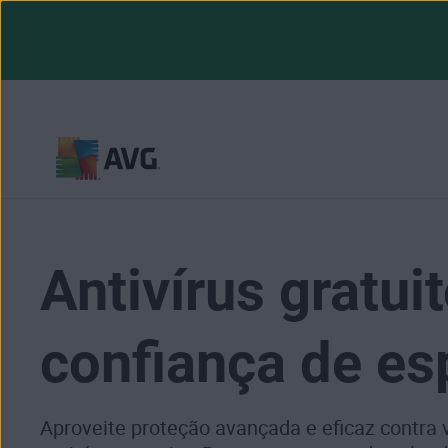
Pular
para
o
conteúdo
Antivírus gratui
confiança de es
Aproveite proteção avançada e eficaz contra 