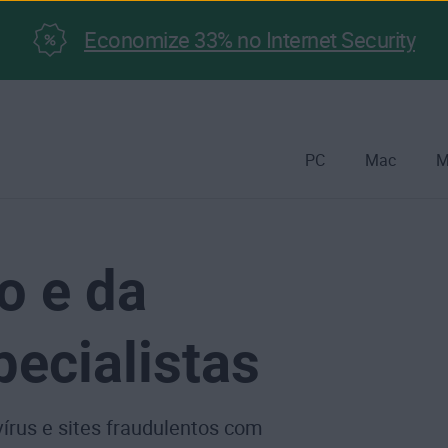
Economize 33% no Internet Security
PC
Mac
M
to e da
pecialistas
vírus e sites fraudulentos com