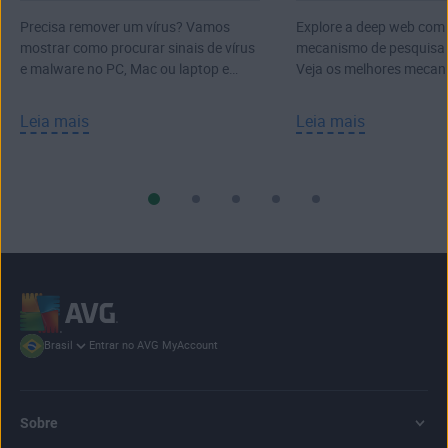
computador
em 2026
Precisa remover um vírus? Vamos
Explore a deep web com
mostrar como procurar sinais de vírus
mecanismo de pesquisa 
e malware no PC, Mac ou laptop e
Veja os melhores mecan
como removê-los.
pesquisa da dark web.
Leia mais
Leia mais
Entrar no AVG MyAccount
Brasil
Sobre