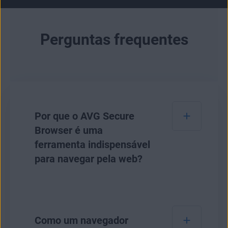
Perguntas frequentes
Por que o AVG Secure
Browser é uma
ferramenta indispensável
para navegar pela web?
O AVG Secure Browser é o nosso navegador
mais seguro até o momento para proteger sua
Como um navegador
privacidade online e seus dados pessoais. Ele