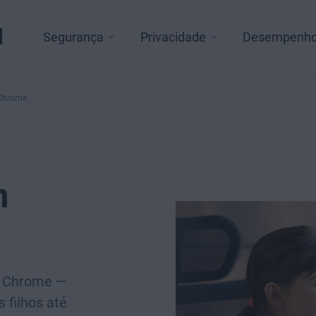
l
Segurança
Privacidade
Desempenh
 Chrome
m
o Chrome —
 filhos até