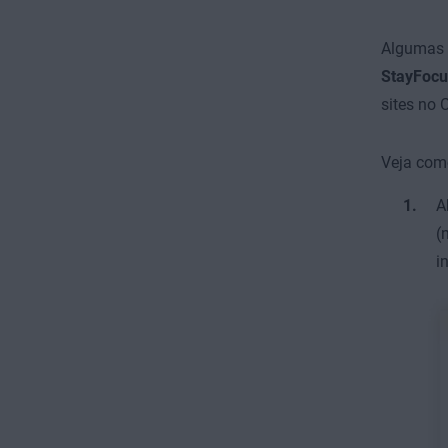
Algumas 
StayFocu
sites no 
Veja com
A
(
i