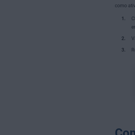
como ati
C
V
R
Com