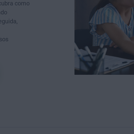
cubra como
ndo
eguida,
sos