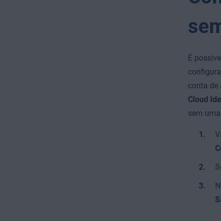
sem
É possíve
configura
conta de 
Cloud Ide
sem uma 
V
C
S
N
S