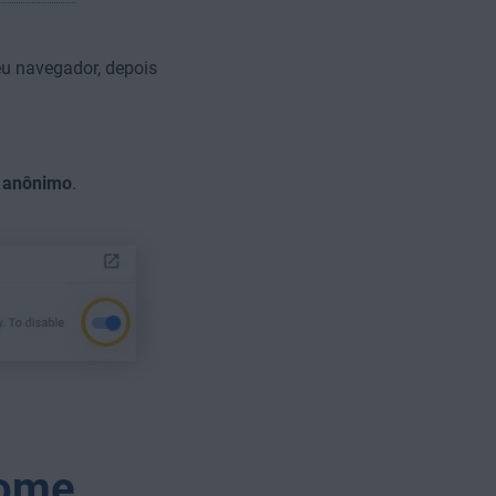
seu navegador, depois
 anônimo
.
rome