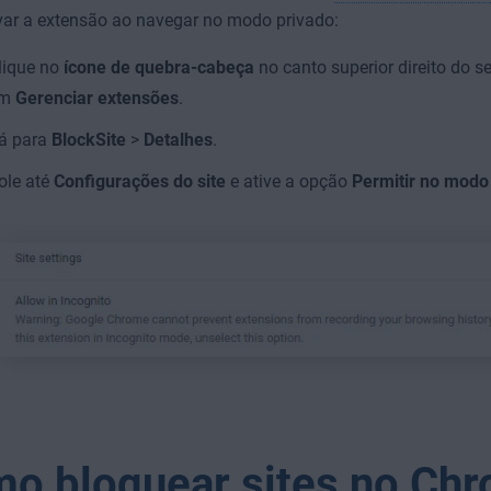
var a extensão ao navegar no modo privado:
lique no
ícone de quebra-cabeça
no canto superior direito do 
em
Gerenciar extensões
.
á para
BlockSite
>
Detalhes
.
ole até
Configurações do site
e ative a opção
Permitir no modo
o bloquear sites no Ch