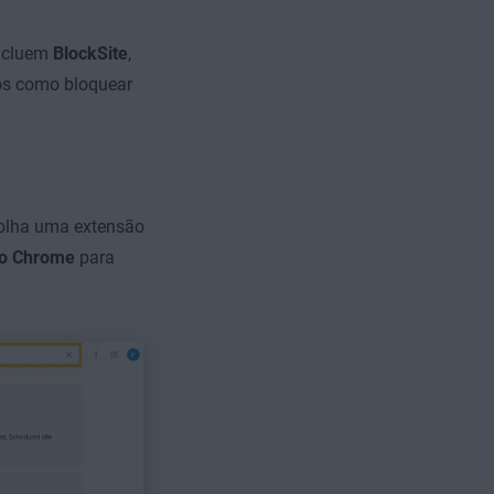
incluem
BlockSite
,
os como bloquear
colha uma extensão
ao Chrome
para