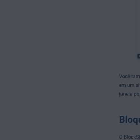
Você tam
em um sit
janela po
Bloq
O BlockS