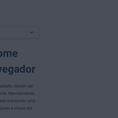
rome
vegador
pósito, devem ser
ante. Normalmente,
jada e procurar uma
oquear e clique em