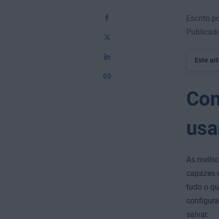
Escrito po
Publicad
Este ar
Com
usa
As melhor
capazes 
tudo o qu
configura
salvar.