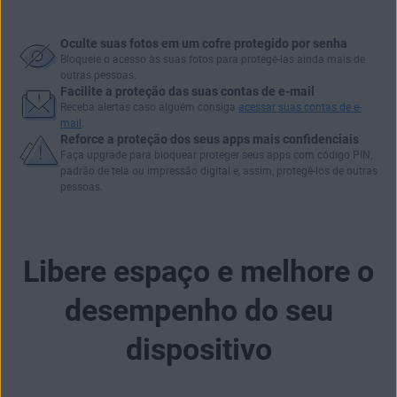
Oculte suas fotos em um cofre protegido por senha
Bloqueie o acesso às suas fotos para protegê-las ainda mais de
outras pessoas.
Facilite a proteção das suas contas de e-mail
Receba alertas caso alguém consiga
acessar suas contas de e-
mail
.
Reforce a proteção dos seus apps mais confidenciais
Faça upgrade para
bloquear proteger seus apps
com código PIN,
padrão de tela ou impressão digital e, assim, protegê-los de outras
pessoas.
Libere espaço e melhore o
desempenho do seu
dispositivo