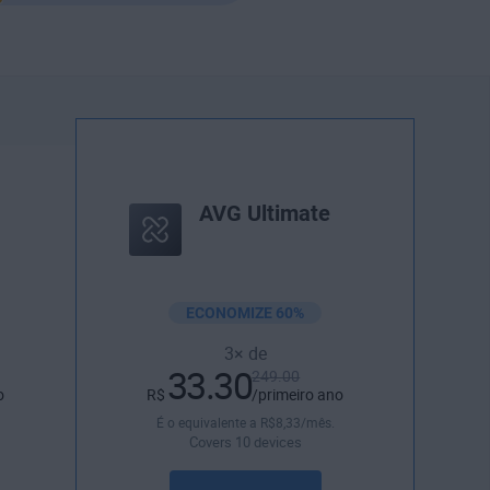
AVG Ultimate
ECONOMIZE 60%
3× de
33.30
249.00
o
R$
/primeiro ano
É o equivalente a
R$
8
,33
/mês.
Covers 10 devices