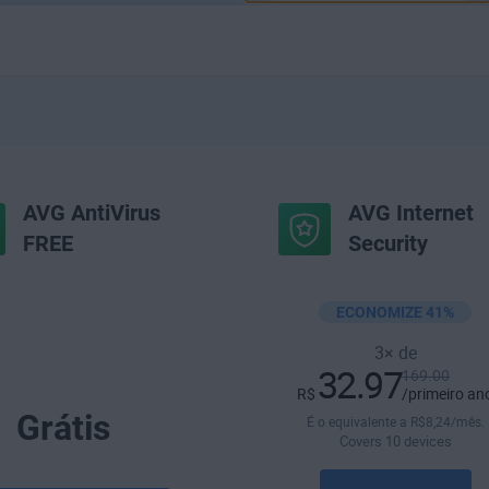
AVG AntiVirus
AVG Internet
FREE
Security
ECONOMIZE 41%
3× de
32.97
169.00
R$
/primeiro an
Grátis
É o equivalente a
R$
8
,24
/mês.
Covers 10 devices