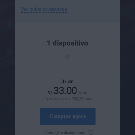
Ver todos os recursos
1 dispositivo
3× de
33.00
R$
/ano
R$
8
,25
É o equivalente a
/mês.
Comprar agora
Informações da assinatura