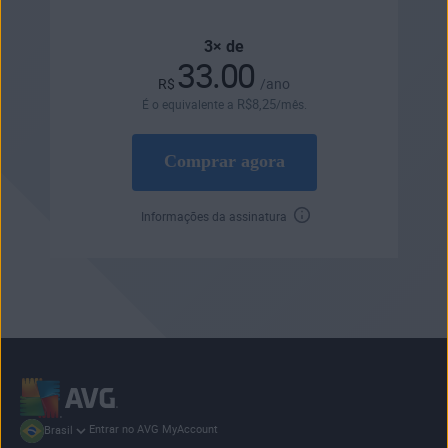
3× de
33.00
R$
/ano
R$
8
,25
É o equivalente a
/mês.
Comprar agora
Informações da assinatura
Entrar no AVG MyAccount
Brasil