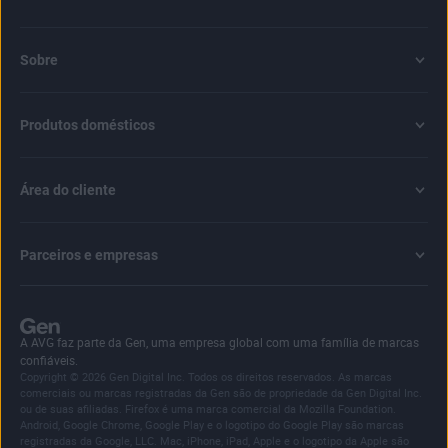
Sobre
Produtos domésticos
Área do cliente
Parceiros e empresas
A AVG faz parte da Gen, uma empresa global com uma família de marcas
confiáveis.
Copyright © 2026 Gen Digital Inc. Todos os direitos reservados. As marcas
comerciais ou marcas registradas da Gen são de propriedade da Gen Digital Inc.
ou de suas afiliadas. Firefox é uma marca comercial da Mozilla Foundation.
Android, Google Chrome, Google Play e o logotipo do Google Play são marcas
registradas da Google, LLC. Mac, iPhone, iPad, Apple e o logotipo da Apple são