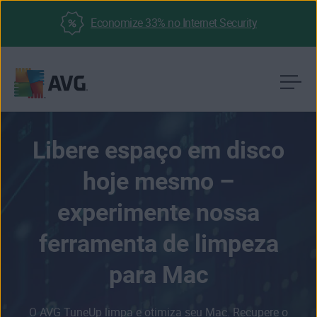
Economize 33% no Internet Security
Pular
para
o
Libere espaço em disco
conteúdo
hoje mesmo –
experimente nossa
ferramenta de limpeza
para Mac
O AVG TuneUp limpa e otimiza seu Mac. Recupere o