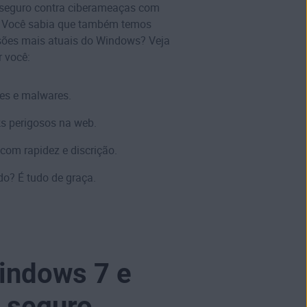
 seguro contra ciberameaças com
. Você sabia que também temos
sões mais atuais do Windows? Veja
 você:
es
e
malwares
.
nks perigosos na web.
 com rapidez e discrição.
do? É tudo de graça.
Windows 7 e
 seguro