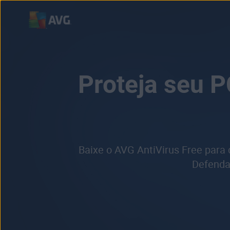
Pular
para
o
conteúdo
Proteja seu 
Baixe o AVG AntiVirus Free para
Defenda-