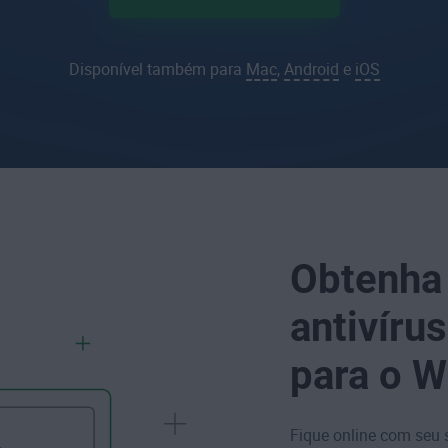
Disponível também para
Mac
,
Android
e
iOS
Obtenha 
antivíru
para o 
Fique online com seu 