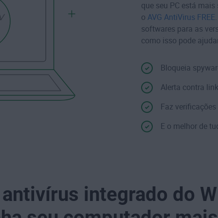
que seu PC está mais
o
AVG AntiVirus FREE
softwares para as ver
como isso pode ajudar
Bloqueia
spywar
Alerta contra li
Faz verificações
E o melhor de tu
antivírus integrado do 
ha seu computador mais