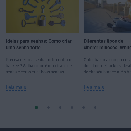
limite, use os serviços de empresas que
segurança preventivas são cruciais.
tenham um bom histórico ou serviço de
segurança.
Se você for vítima de uma violação de dados,
ter uma senha exclusiva para cada uma de
suas contas online pode dificultar o acesso
Ideias para senhas: Como criar
Diferentes tipos de
dos hackers a mais informações pessoais.
uma senha forte
cibercriminosos: White
Você pode
usar nosso gerador de senhas
hat, gray hat e muito 
aleatórias
para ajudar a criar senhas mais
Precisa de uma senha forte contra os
Obtenha uma compreensã
resistentes a técnicas de invasão ou de
hackers? Saiba o que é uma frase de
dos tipos de hackers, des
quebra de senhas com algoritmos.
senha e como criar boas senhas.
de chapéu branco até o h
chapéu preto e tudo mais.
Leia mais
Leia mais