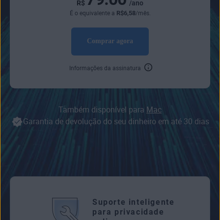
R$
/ano
R$
6
,58
É o equivalente a
/mês.
Comprar agora
Informações da assinatura
Também disponível para
Mac
Garantia de devolução do seu dinheiro em até 30 dias
Suporte inteligente
para privacidade