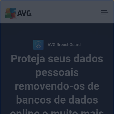
Pular
para
o
conteúdo
AVG BreachGuard
Proteja seus dados
pessoais
removendo-os de
bancos de dados
online e muito mais