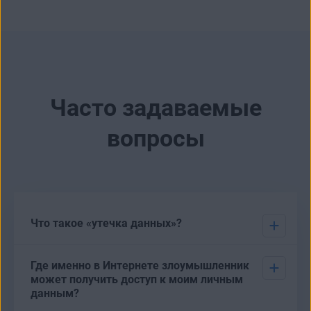
Часто задаваемые
вопросы
Что такое «утечка данных»?
Утечка данных
— это инцидент, в
Где именно в Интернете злоумышленник
результате которого оказывается
может получить доступ к моим личным
раскрыта или скомпрометирована
данным?
конфиденциальная информация.