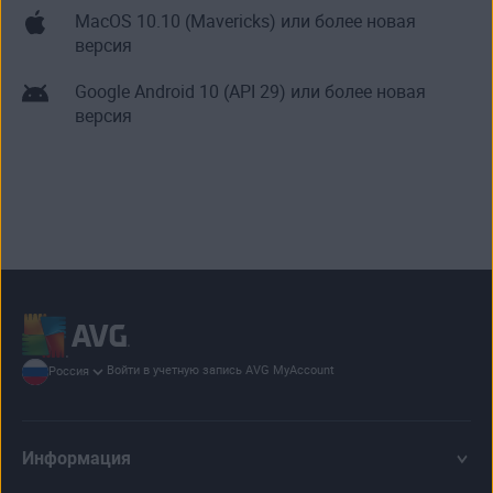
MacOS 10.10 (Mavericks) или более новая
приложения. Для этого вам не нужно
версия
предоставлять данные платежной карты. Если
через семь дней после загрузки вы решите, что
Google Android 10 (API 29) или более новая
приложение вам не нравится, вы можете
версия
просто удалить его. Легко и просто.
Войти в учетную запись AVG MyAccount
Россия
Информация