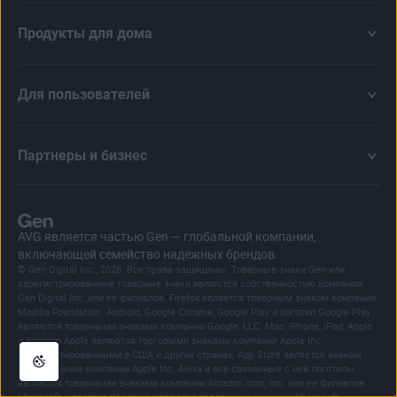
Продукты для дома
Для пользователей
Партнеры и бизнес
AVG является частью Gen — глобальной компании,
включающей семейство надежных брендов.
© Gen Digital Inc., 2026. Все права защищены. Товарные знаки Gen или
зарегистрированные товарные знаки являются собственностью компании
Gen Digital Inc. или ее филиалов. Firefox является товарным знаком компании
Mozilla Foundation. Android, Google Chrome, Google Play и логотип Google Play
являются товарными знаками компании Google, LLC. Mac, iPhone, iPad, Apple
и логотип Apple являются торговыми знаками компании Apple Inc.,
зарегистрированными в США и других странах. App Store является знаком
обслуживания компании Apple Inc. Alexa и все связанные с ней логотипы
являются товарными знаками компании Amazon.com, Inc. или ее филиалов.