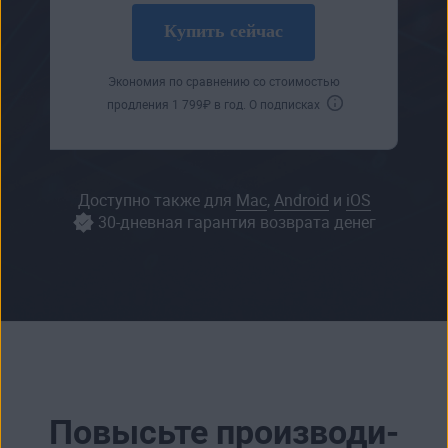
Купить сейчас
Экономия по сравнению со стоимостью
продления
1 799
₽
в год.
О подписках
Доступно также для
Mac
,
Android
и
iOS
30-дневная гарантия возврата денег
Повысьте производи­