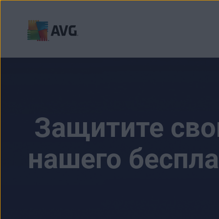
Перейти
к
содержимому
Защитите сво
нашего беспла