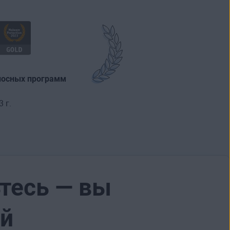
носных программ
 г.
тесь — вы
ей