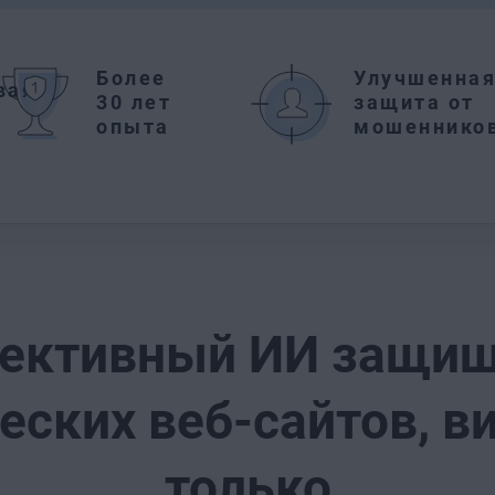
Более
Улучшенна
вая
30 лет
защита от
опыта
мошеннико
ективный ИИ защища
ских веб-сайтов, ви
только