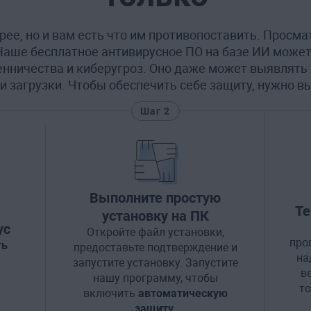
рее, но и вам есть что им противопоставить. Просма
Наше бесплатное антивирусное ПО на базе ИИ може
нничества и киберугроз. Оно даже может выявлят
и загрузки. Чтобы обеспечить себе защиту, нужно вы
Шаг 2
Выполните простую
Те
установку на ПК
ус
Откройте файл установки,
про
ть
предоставьте подтверждение и
на
запустите установку. Запустите
ве
нашу программу, чтобы
то
включить
автоматическую
защиту
.