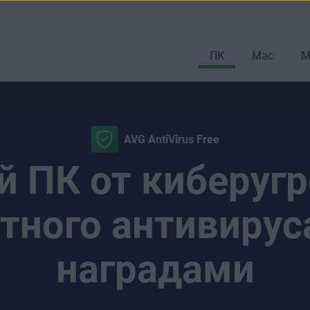
ПК
Mac
М
AVG AntiVirus Free
й ПК от киберуг
тного антивирус
наградами