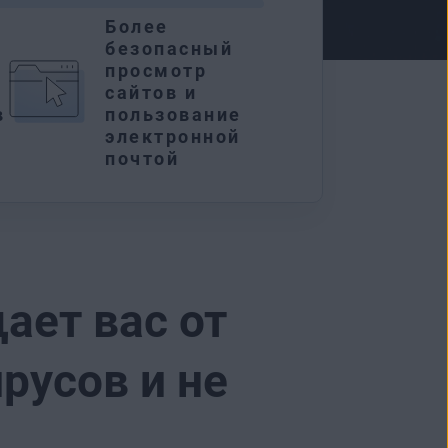
Более
безопасный
я
просмотр
сайтов и
в
пользование
электронной
почтой
ет вас от
русов и не