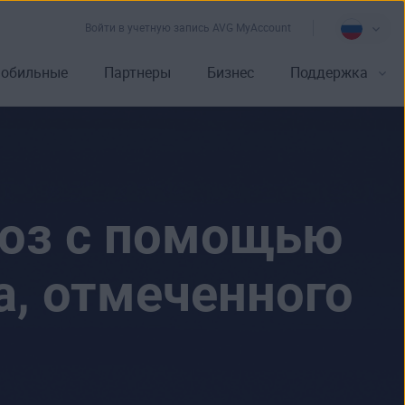
Войти в учетную запись AVG MyAccount
обильные
Партнеры
Бизнес
Поддержка
роз с помощью
а, отмеченного