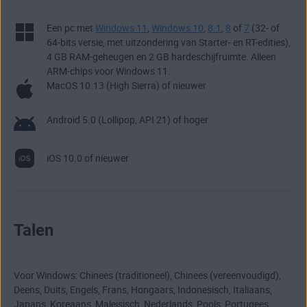
Een pc met
Windows 11
,
Windows 10
,
8.1
,
8
of
7
(32- of
64-bits versie, met uitzondering van Starter- en RT-edities),
4 GB RAM-geheugen en 2 GB hardeschijfruimte. Alleen
ARM-chips voor Windows 11.
MacOS 10.13 (High Sierra) of nieuwer
Android 5.0 (Lollipop, API 21) of hoger
iOS 10.0 of nieuwer
Talen
Voor Windows: Chinees (traditioneel), Chinees (vereenvoudigd),
Deens, Duits, Engels, Frans, Hongaars, Indonesisch, Italiaans,
Japans, Koreaans, Maleisisch, Nederlands, Pools, Portugees