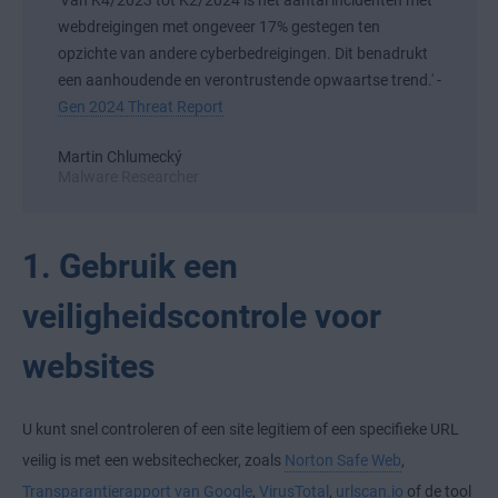
'Van K4/2023 tot K2/2024 is het aantal incidenten met
webdreigingen met ongeveer 17% gestegen ten
opzichte van andere cyberbedreigingen. Dit benadrukt
een aanhoudende en verontrustende opwaartse trend.' -
Gen 2024 Threat Report
Martin Chlumecký
Malware Researcher
1. Gebruik een
veiligheidscontrole voor
websites
U kunt snel controleren of een site legitiem of een specifieke URL
veilig is met een websitechecker, zoals
Norton Safe Web
,
Transparantierapport van Google
,
VirusTotal
,
urlscan.io
of de tool