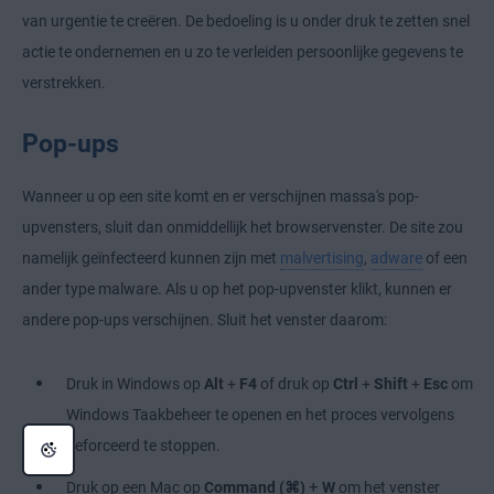
van urgentie te creëren. De bedoeling is u onder druk te zetten snel
actie te ondernemen en u zo te verleiden persoonlijke gegevens te
verstrekken.
Pop-ups
Wanneer u op een site komt en er verschijnen massa's pop-
upvensters, sluit dan onmiddellijk het browservenster. De site zou
namelijk geïnfecteerd kunnen zijn met
malvertising
,
adware
of een
ander type malware. Als u op het pop-upvenster klikt, kunnen er
andere pop-ups verschijnen. Sluit het venster daarom:
Druk in Windows op
Alt
+
F4
of druk op
Ctrl
+
Shift
+
Esc
om
Windows Taakbeheer te openen en het proces vervolgens
geforceerd te stoppen.
+
Druk op een Mac op
Command (⌘)
W
om het venster