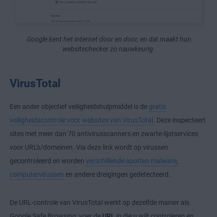
Google kent het internet door en door, en dat maakt hun
websitechecker zo nauwkeurig.
VirusTotal
Een ander objectief veiligheidshulpmiddel is de
gratis
veiligheidscontrole voor websites van VirusTotal
. Deze inspecteert
sites met meer dan 70 antivirusscanners en zwarte-lijstservices
voor URL's/domeinen. Via deze link wordt op virussen
gecontroleerd en worden
verschillende soorten malware
,
computervirussen
en andere dreigingen gedetecteerd.
De URL-controle van VirusTotal werkt op dezelfde manier als
Google Safe Browsing: voer de
URL
in die u wilt controleren en