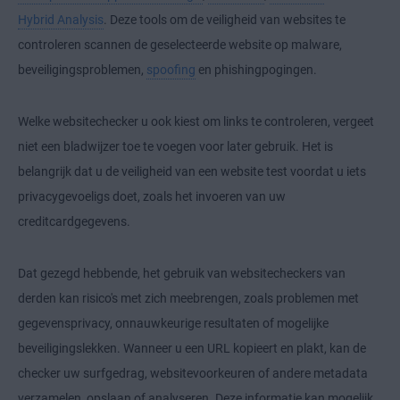
Hybrid Analysis
. Deze tools om de veiligheid van websites te
controleren scannen de geselecteerde website op malware,
beveiligingsproblemen,
spoofing
en phishingpogingen.
Welke websitechecker u ook kiest om links te controleren, vergeet
niet een bladwijzer toe te voegen voor later gebruik. Het is
belangrijk dat u de veiligheid van een website test voordat u iets
privacygevoeligs doet, zoals het invoeren van uw
creditcardgegevens.
Dat gezegd hebbende, het gebruik van websitecheckers van
derden kan risico's met zich meebrengen, zoals problemen met
gegevensprivacy, onnauwkeurige resultaten of mogelijke
beveiligingslekken. Wanneer u een URL kopieert en plakt, kan de
checker uw surfgedrag, websitevoorkeuren of andere metadata
verzamelen, opslaan of analyseren. Deze informatie kan mogelijk