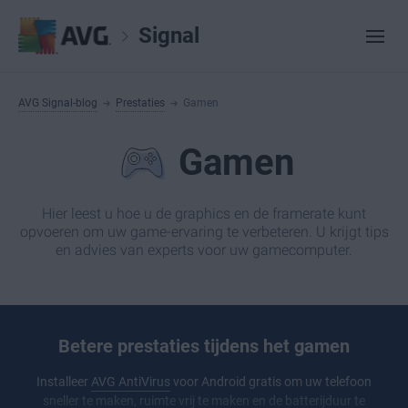
Signal
AVG Signal-blog
Prestaties
Gamen
Gamen
Hier leest u hoe u de graphics en de framerate kunt
opvoeren om uw game-ervaring te verbeteren. U krijgt tips
en advies van experts voor uw gamecomputer.
Betere prestaties tijdens het gamen
Installeer
AVG AntiVirus
voor Android gratis om uw telefoon
sneller te maken, ruimte vrij te maken en de batterijduur te