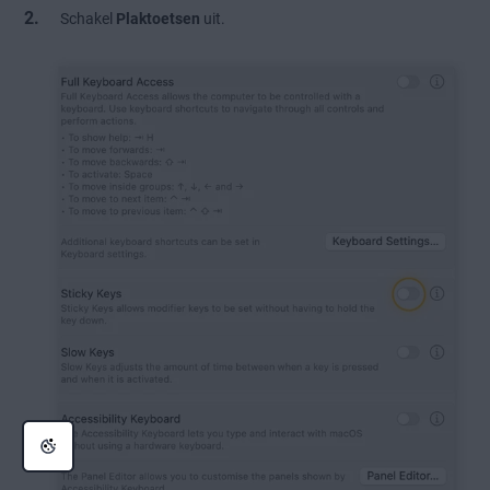
Schakel
Plaktoetsen
uit.