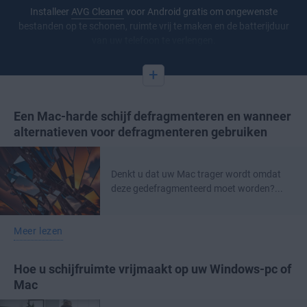
Installeer
AVG Cleaner
voor Android gratis om ongewenste
bestanden op te schonen, ruimte vrij te maken en de batterijduur
van uw telefoon te verlengen.
+
Een Mac-harde schijf defragmenteren en wanneer
alternatieven voor defragmenteren gebruiken
Denkt u dat uw Mac trager wordt omdat
deze gedefragmenteerd moet worden?...
Meer lezen
Hoe u schijfruimte vrijmaakt op uw Windows-pc of
Mac