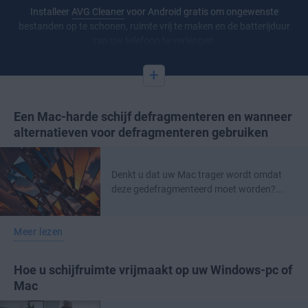
Installeer
AVG Cleaner
voor Android gratis om ongewenste
bestanden op te schonen, ruimte vrij te maken en de batterijduur
van uw telefoon te verlengen.
+
Een Mac-harde schijf defragmenteren en wanneer
alternatieven voor defragmenteren gebruiken
Denkt u dat uw Mac trager wordt omdat
deze gedefragmenteerd moet worden?...
Meer lezen
Hoe u schijfruimte vrijmaakt op uw Windows-pc of
Mac