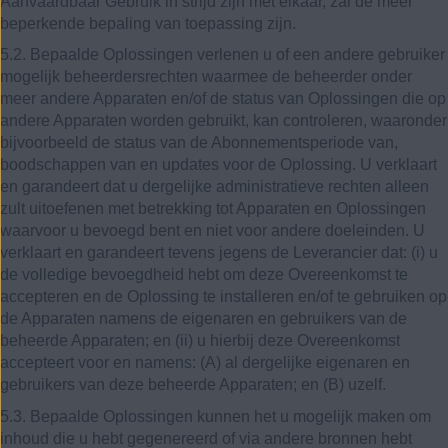
Aanvaardbaar Gebruik in strijd zijn met elkaar, zal de meer
beperkende bepaling van toepassing zijn.
5.2. Bepaalde Oplossingen verlenen u of een andere gebruiker
mogelijk beheerdersrechten waarmee de beheerder onder
meer andere Apparaten en/of de status van Oplossingen die op
andere Apparaten worden gebruikt, kan controleren, waaronder
bijvoorbeeld de status van de Abonnementsperiode van,
boodschappen van en updates voor de Oplossing. U verklaart
en garandeert dat u dergelijke administratieve rechten alleen
zult uitoefenen met betrekking tot Apparaten en Oplossingen
waarvoor u bevoegd bent en niet voor andere doeleinden. U
verklaart en garandeert tevens jegens de Leverancier dat: (i) u
de volledige bevoegdheid hebt om deze Overeenkomst te
accepteren en de Oplossing te installeren en/of te gebruiken op
de Apparaten namens de eigenaren en gebruikers van de
beheerde Apparaten; en (ii) u hierbij deze Overeenkomst
accepteert voor en namens: (A) al dergelijke eigenaren en
gebruikers van deze beheerde Apparaten; en (B) uzelf.
5.3. Bepaalde Oplossingen kunnen het u mogelijk maken om
inhoud die u hebt gegenereerd of via andere bronnen hebt