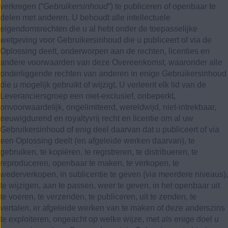
verkregen (“
Gebruikersinhoud
”) te publiceren of openbaar te
delen met anderen. U behoudt alle intellectuele
eigendomsrechten die u al hebt onder de toepasselijke
wetgeving voor Gebruikersinhoud die u publiceert of via de
Oplossing deelt, onderworpen aan de rechten, licenties en
andere voorwaarden van deze Overeenkomst, waaronder alle
onderliggende rechten van anderen in enige Gebruikersinhoud
die u mogelijk gebruikt of wijzigt. U verleent elk lid van de
Leveranciersgroep een niet-exclusief, onbeperkt,
onvoorwaardelijk, ongelimiteerd, wereldwijd, niet-intrekbaar,
eeuwigdurend en royaltyvrij recht en licentie om al uw
Gebruikersinhoud of enig deel daarvan dat u publiceert of via
een Oplossing deelt (en afgeleide werken daarvan), te
gebruiken, te kopiëren, te registreren, te distribueren, te
reproduceren, openbaar te maken, te verkopen, te
wederverkopen, in sublicentie te geven (via meerdere niveaus),
te wijzigen, aan te passen, weer te geven, in het openbaar uit
te voeren, te verzenden, te publiceren, uit te zenden, te
vertalen, er afgeleide werken van te maken of deze anderszins
te exploiteren, ongeacht op welke wijze, met als enige doel u