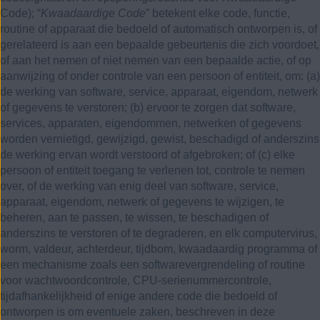
Code); “
Kwaadaardige Code
” betekent elke code, functie,
routine of apparaat die bedoeld of automatisch ontworpen is, of
gerelateerd is aan een bepaalde gebeurtenis die zich voordoet,
of aan het nemen of niet nemen van een bepaalde actie, of op
aanwijzing of onder controle van een persoon of entiteit, om: (a)
de werking van software, service, apparaat, eigendom, netwerk
of gegevens te verstoren; (b) ervoor te zorgen dat software,
services, apparaten, eigendommen, netwerken of gegevens
worden vernietigd, gewijzigd, gewist, beschadigd of anderszins
de werking ervan wordt verstoord of afgebroken; of (c) elke
persoon of entiteit toegang te verlenen tot, controle te nemen
over, of de werking van enig deel van software, service,
apparaat, eigendom, netwerk of gegevens te wijzigen, te
beheren, aan te passen, te wissen, te beschadigen of
anderszins te verstoren of te degraderen, en elk computervirus,
worm, valdeur, achterdeur, tijdbom, kwaadaardig programma of
een mechanisme zoals een softwarevergrendeling of routine
voor wachtwoordcontrole, CPU-serienummercontrole,
tijdafhankelijkheid of enige andere code die bedoeld of
ontworpen is om eventuele zaken, beschreven in deze