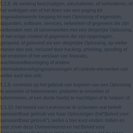
5.1.8. de werking beschadigen, uitschakelen, of verhinderen, of
het verkrijgen van of het doen van een poging tot
ongeautoriseerde toegang tot een Oplossing of eigendom,
apparaten, software, services, netwerken of gegevens die zijn
verbonden met, of samenwerken met een dergelijke Oplossing,
of met enige content of gegevens die zijn opgeslagen,
geopend, of geleverd via een dergelijke Oplossing, op welke
manier dan ook, inclusief door hacking, phishing, spoofing of
het omzeilen of het verslaan van firewalls,
wachtwoordbeveiliging of andere
informatiebeveiligingsoplossingen of controle-elementen van
welke aard dan ook;
5.1.9. controles op het gebruik van kopieën van een Oplossing
te omzeilen of belemmeren, proberen te omzeilen of
belemmeren, of een derde hierbij te machtigen of te helpen; of
5.1.10. het beleid van Leverancier te schenden wat betreft
aanvaardbaar gebruik van haar Oplossingen (het“
Beleid voor
aanvaardbaar gebruik
”), welke u hier kunt vinden. Indien en
voor zover deze Overeenkomst en het Beleid voor