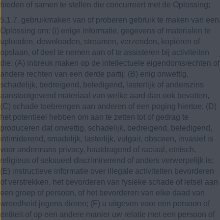
bieden of samen te stellen die concurreert met de Oplossing;
5.1.7. gebruikmaken van of proberen gebruik te maken van een
Oplossing om: (i) enige informatie, gegevens of materialen te
uploaden, downloaden, streamen, verzenden, kopiëren of
opslaan, of deel te nemen aan of te assisteren bij activiteiten
die: (A) inbreuk maken op de intellectuele eigendomsrechten of
andere rechten van een derde partij; (B) enig onwettig,
schadelijk, bedreigend, beledigend, lasterlijk of anderszins
aanstootgevend materiaal van welke aard dan ook bevatten,
(C) schade toebrengen aan anderen of een poging hiertoe; (D)
het potentieel hebben om aan te zetten tot of gedrag te
produceren dat onwettig, schadelijk, bedreigend, beledigend,
intimiderend, smadelijk, lasterlijk, vulgair, obsceen, invasief is
voor andermans privacy, haatdragend of raciaal, etnisch,
religieus of seksueel discriminerend of anders verwerpelijk is;
(E) instructieve informatie over illegale activiteiten bevorderen
of verstrekken, het bevorderen van fysieke schade of letsel aan
een groep of persoon, of het bevorderen van elke daad van
wreedheid jegens dieren; (F) u uitgeven voor een persoon of
entiteit of op een andere manier uw relatie met een persoon of