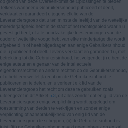
op grond van deze Overeenkomst de Oplossingen te bieden.
Telkens wanneer u Gebruikersinhoud publiceert of deelt,
verklaart en garandeert u jegens elk lid van de
Leveranciersgroep dat u ten minste de leeftijd van de wettelijke
meerderjarigheid hebt in de staat of het rechtsgebied waarin u
gevestigd bent, of alle noodzakelijke toestemmingen van de
ouder of wettelijke voogd hebt van elke minderjarige die wordt
afgebeeld in of heeft bijgedragen aan enige Gebruikersinhoud
die u publiceert of deelt. Tevens verklaart en garandeert u, met
betrekking tot die Gebruikersinhoud, het volgende: (i) u bent de
enige auteur en eigenaar van de intellectuele
eigendomsrechten en andere rechten op de Gebruikersinhoud,
of u hebt een wettelijk recht om de Gebruikersinhoud te
publiceren en te delen, en u verleent elk lid van de
Leveranciersgroep het recht om deze te gebruiken zoals
uiteengezet in dit Artikel
5.3
, dit alles zonder dat enig lid van de
Leveranciersgroep enige verplichting wordt opgelegd om
toestemming van derden te verkrijgen en zonder enige
verplichting of aansprakelijkheid van enig lid van de
Leveranciersgroep te scheppen, (ii) de Gebruikersinhoud is
juist, (iii) de Gebruikersinhoud maakt geen inbreuk op en zal,