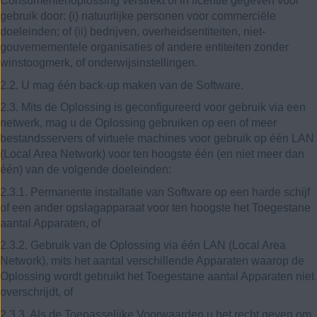
Consumentenoplossing verstrekt of in licentie gegeven voor
gebruik door: (i) natuurlijke personen voor commerciële
doeleinden; of (ii) bedrijven, overheidsentiteiten, niet-
gouvernementele organisaties of andere entiteiten zonder
winstoogmerk, of onderwijsinstellingen.
2.2. U mag één back-up maken van de Software.
2.3. Mits de Oplossing is geconfigureerd voor gebruik via een
netwerk, mag u de Oplossing gebruiken op een of meer
bestandsservers of virtuele machines voor gebruik op één LAN
(Local Area Network) voor ten hoogste één (en niet meer dan
één) van de volgende doeleinden:
2.3.1. Permanente installatie van Software op een harde schijf
of een ander opslagapparaat voor ten hoogste het Toegestane
aantal Apparaten, of
2.3.2. Gebruik van de Oplossing via één LAN (Local Area
Network), mits het aantal verschillende Apparaten waarop de
Oplossing wordt gebruikt het Toegestane aantal Apparaten niet
overschrijdt, of
2.3.3. Als de Toepasselijke Voorwaarden u het recht geven om