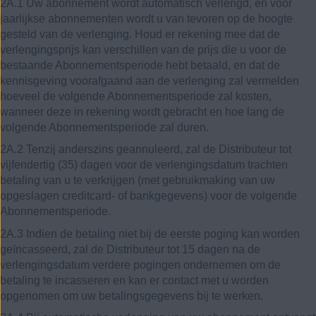
2A.1 Uw abonnement wordt automatisch verlengd, en voor
jaarlijkse abonnementen wordt u van tevoren op de hoogte
gesteld van de verlenging. Houd er rekening mee dat de
verlengingsprijs kan verschillen van de prijs die u voor de
bestaande Abonnementsperiode hebt betaald, en dat de
kennisgeving voorafgaand aan de verlenging zal vermelden
hoeveel de volgende Abonnementsperiode zal kosten,
wanneer deze in rekening wordt gebracht en hoe lang de
volgende Abonnementsperiode zal duren.
2A.2 Tenzij anderszins geannuleerd, zal de Distributeur tot
vijfendertig (35) dagen voor de verlengingsdatum trachten
betaling van u te verkrijgen (met gebruikmaking van uw
opgeslagen creditcard- of bankgegevens) voor de volgende
Abonnementsperiode.
2A.3 Indien de betaling niet bij de eerste poging kan worden
geïncasseerd, zal de Distributeur tot 15 dagen na de
verlengingsdatum verdere pogingen ondernemen om de
betaling te incasseren en kan er contact met u worden
opgenomen om uw betalingsgegevens bij te werken.