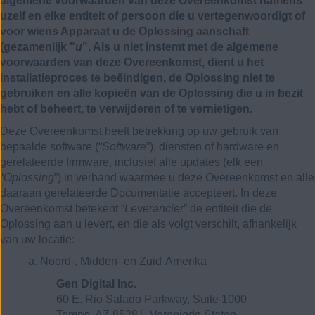
algemene voorwaarden van deze Overeenkomst namens
uzelf en elke entiteit of persoon die u vertegenwoordigt of
voor wiens Apparaat u de Oplossing aanschaft
(gezamenlijk "
u
". Als u niet instemt met de algemene
voorwaarden van deze Overeenkomst, dient u het
installatieproces te beëindigen, de Oplossing niet te
gebruiken en alle kopieën van de Oplossing die u in bezit
hebt of beheert, te verwijderen of te vernietigen.
Deze Overeenkomst heeft betrekking op uw gebruik van
bepaalde software (“
Software
”), diensten of hardware en
gerelateerde firmware, inclusief alle updates (elk een
“
Oplossing
”) in verband waarmee u deze Overeenkomst en alle
daaraan gerelateerde Documentatie accepteert. In deze
Overeenkomst betekent “
Leverancier
” de entiteit die de
Oplossing aan u levert, en die als volgt verschilt, afhankelijk
van uw locatie:
a. Noord-, Midden- en Zuid-Amerika
Gen Digital Inc.
60 E. Rio Salado Parkway, Suite 1000
Tempe, AZ 85281, Verenigde Staten