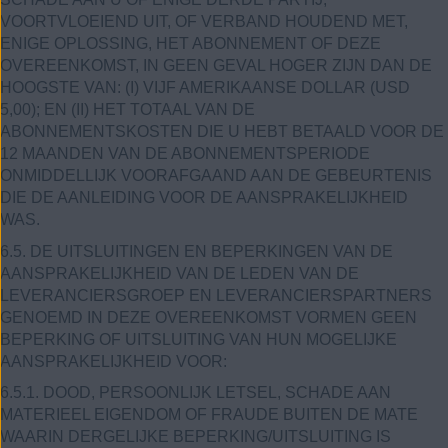
VOORTVLOEIEND UIT, OF VERBAND HOUDEND MET,
ENIGE OPLOSSING, HET ABONNEMENT OF DEZE
OVEREENKOMST, IN GEEN GEVAL HOGER ZIJN DAN DE
HOOGSTE VAN: (I) VIJF AMERIKAANSE DOLLAR (USD
5,00); EN (II) HET TOTAAL VAN DE
ABONNEMENTSKOSTEN DIE U HEBT BETAALD VOOR DE
12 MAANDEN VAN DE ABONNEMENTSPERIODE
ONMIDDELLIJK VOORAFGAAND AAN DE GEBEURTENIS
DIE DE AANLEIDING VOOR DE AANSPRAKELIJKHEID
WAS.
6.5. DE UITSLUITINGEN EN BEPERKINGEN VAN DE
AANSPRAKELIJKHEID VAN DE LEDEN VAN DE
LEVERANCIERSGROEP EN LEVERANCIERSPARTNERS
GENOEMD IN DEZE OVEREENKOMST VORMEN GEEN
BEPERKING OF UITSLUITING VAN HUN MOGELIJKE
AANSPRAKELIJKHEID VOOR:
6.5.1. DOOD, PERSOONLIJK LETSEL, SCHADE AAN
MATERIEEL EIGENDOM OF FRAUDE BUITEN DE MATE
WAARIN DERGELIJKE BEPERKING/UITSLUITING IS