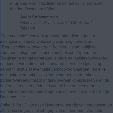
e. Spanje, Frankrijk, Italië en de rest van Europa, het
Midden-Oosten en Afrika
Avast Software s.r.o.
Pikrtova 1737/1a, Nusle, 140 00 Praha 4
Tsjechië
“
Documentatie
” betekent gebruikershandleidingen en -
instructies die bij de Oplossing worden geleverd; en
“
Toepasselijke voorwaarden
” betekent gezamenlijk de
Abonnementsperiode, samen met het soort Apparaten,
Toegestane aantal apparaten, andere transactievoorwaarden
en documenten die u hebt aanvaard toen u de Oplossing
aannam (inclusief eventuele verkoopvoorwaarden), en elke
distributieovereenkomst, wederverkopersovereenkomst,
partnerovereenkomst of andere overeenkomst tussen u en de
Leverancier of een ander lid van de Leveranciersgroep,
evenals de andere beperkingen beschreven in artikel
2
en de
Documentatie.
Artikel
1
t/m
12
van deze Overeenkomst zijn van toepassing op
alle Oplossingen, met inbegrip van de hieronder vermelde