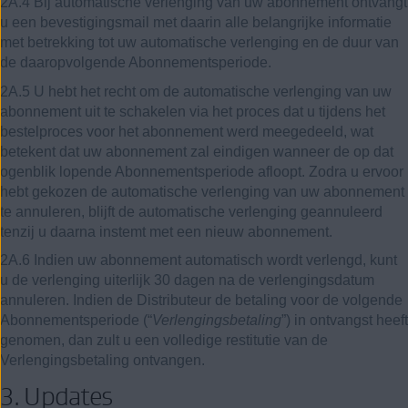
2A.4 Bij automatische verlenging van uw abonnement ontvangt
u een bevestigingsmail met daarin alle belangrijke informatie
met betrekking tot uw automatische verlenging en de duur van
de daaropvolgende Abonnementsperiode.
2A.5 U hebt het recht om de automatische verlenging van uw
abonnement uit te schakelen via het proces dat u tijdens het
bestelproces voor het abonnement werd meegedeeld, wat
betekent dat uw abonnement zal eindigen wanneer de op dat
ogenblik lopende Abonnementsperiode afloopt. Zodra u ervoor
hebt gekozen de automatische verlenging van uw abonnement
te annuleren, blijft de automatische verlenging geannuleerd
tenzij u daarna instemt met een nieuw abonnement.
2A.6 Indien uw abonnement automatisch wordt verlengd, kunt
u de verlenging uiterlijk 30 dagen na de verlengingsdatum
annuleren. Indien de Distributeur de betaling voor de volgende
Abonnementsperiode (“
Verlengingsbetaling
”) in ontvangst heeft
genomen, dan zult u een volledige restitutie van de
Verlengingsbetaling ontvangen.
3. Updates