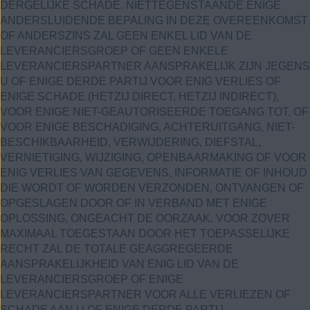
DERGELIJKE SCHADE. NIETTEGENSTAANDE ENIGE
ANDERSLUIDENDE BEPALING IN DEZE OVEREENKOMST
OF ANDERSZINS ZAL GEEN ENKEL LID VAN DE
LEVERANCIERSGROEP OF GEEN ENKELE
LEVERANCIERSPARTNER AANSPRAKELIJK ZIJN JEGENS
U OF ENIGE DERDE PARTIJ VOOR ENIG VERLIES OF
ENIGE SCHADE (HETZIJ DIRECT, HETZIJ INDIRECT),
VOOR ENIGE NIET-GEAUTORISEERDE TOEGANG TOT, OF
VOOR ENIGE BESCHADIGING, ACHTERUITGANG, NIET-
BESCHIKBAARHEID, VERWIJDERING, DIEFSTAL,
VERNIETIGING, WIJZIGING, OPENBAARMAKING OF VOOR
ENIG VERLIES VAN GEGEVENS, INFORMATIE OF INHOUD
DIE WORDT OF WORDEN VERZONDEN, ONTVANGEN OF
OPGESLAGEN DOOR OF IN VERBAND MET ENIGE
OPLOSSING, ONGEACHT DE OORZAAK. VOOR ZOVER
MAXIMAAL TOEGESTAAN DOOR HET TOEPASSELIJKE
RECHT ZAL DE TOTALE GEAGGREGEERDE
AANSPRAKELIJKHEID VAN ENIG LID VAN DE
LEVERANCIERSGROEP OF ENIGE
LEVERANCIERSPARTNER VOOR ALLE VERLIEZEN OF
SCHADE AAN U OF ENIGE DERDE PARTIJ,