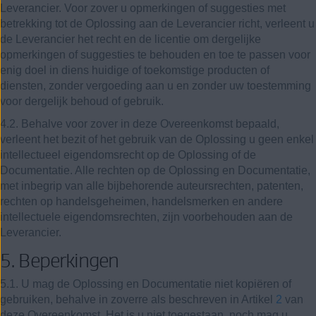
Leverancier. Voor zover u opmerkingen of suggesties met
betrekking tot de Oplossing aan de Leverancier richt, verleent u
de Leverancier het recht en de licentie om dergelijke
opmerkingen of suggesties te behouden en toe te passen voor
enig doel in diens huidige of toekomstige producten of
diensten, zonder vergoeding aan u en zonder uw toestemming
voor dergelijk behoud of gebruik.
4.2. Behalve voor zover in deze Overeenkomst bepaald,
verleent het bezit of het gebruik van de Oplossing u geen enkel
intellectueel eigendomsrecht op de Oplossing of de
Documentatie. Alle rechten op de Oplossing en Documentatie,
met inbegrip van alle bijbehorende auteursrechten, patenten,
rechten op handelsgeheimen, handelsmerken en andere
intellectuele eigendomsrechten, zijn voorbehouden aan de
Leverancier.
5. Beperkingen
5.1. U mag de Oplossing en Documentatie niet kopiëren of
gebruiken, behalve in zoverre als beschreven in Artikel
2
van
deze Overeenkomst. Het is u niet toegestaan, noch mag u