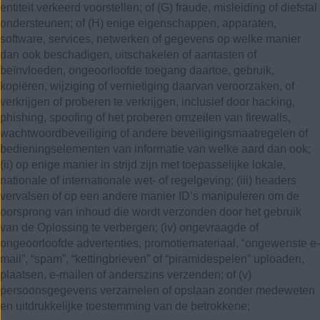
entiteit verkeerd voorstellen; of (G) fraude, misleiding of diefstal
ondersteunen; of (H) enige eigenschappen, apparaten,
software, services, netwerken of gegevens op welke manier
dan ook beschadigen, uitschakelen of aantasten of
beïnvloeden, ongeoorloofde toegang daartoe, gebruik,
kopiëren, wijziging of vernietiging daarvan veroorzaken, of
verkrijgen of proberen te verkrijgen, inclusief door hacking,
phishing, spoofing of het proberen omzeilen van firewalls,
wachtwoordbeveiliging of andere beveiligingsmaatregelen of
bedieningselementen van informatie van welke aard dan ook;
(ii) op enige manier in strijd zijn met toepasselijke lokale,
nationale of internationale wet- of regelgeving; (iii) headers
vervalsen of op een andere manier ID’s manipuleren om de
oorsprong van inhoud die wordt verzonden door het gebruik
van de Oplossing te verbergen; (iv) ongevraagde of
ongeoorloofde advertenties, promotiemateriaal, “ongewenste e-
mail”, “spam”, “kettingbrieven” of “piramidespelen” uploaden,
plaatsen, e-mailen of anderszins verzenden; of (v)
persoonsgegevens verzamelen of opslaan zonder medeweten
en uitdrukkelijke toestemming van de betrokkene;