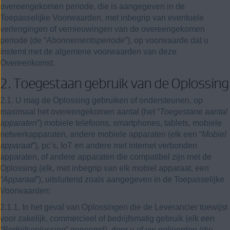
overeengekomen periode, die is aangegeven in de
Toepasselijke Voorwaarden, met inbegrip van eventuele
verlengingen of vernieuwingen van de overeengekomen
periode (de “
Abonnementsperiode
”), op voorwaarde dat u
instemt met de algemene voorwaarden van deze
Overeenkomst.
2. Toegestaan gebruik van de Oplossing
2.1. U mag de Oplossing gebruiken of ondersteunen, op
maximaal het overeengekomen aantal (het “
Toegestane aantal
apparaten
”) mobiele telefoons, smartphones, tablets, mobiele
netwerkapparaten, andere mobiele apparaten (elk een “
Mobiel
apparaat
”), pc’s, IoT en andere met internet verbonden
apparaten, of andere apparaten die compatibel zijn met de
Oplossing (elk, met inbegrip van elk mobiel apparaat, een
“
Apparaat
”), uitsluitend zoals aangegeven in de Toepasselijke
Voorwaarden:
2.1.1. In het geval van Oplossingen die de Leverancier toewijst
voor zakelijk, commercieel of bedrijfsmatig gebruik (elk een
“
Bedrijfsoplossing
” genoemd), door u of uw gelieerden (die