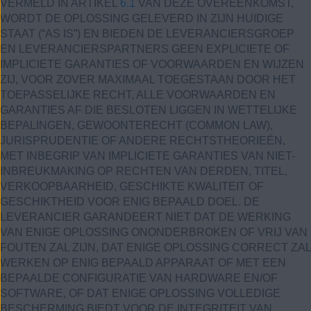
VERMELD IN ARTIKEL
6.1
VAN DEZE OVEREENKOMST,
WORDT DE OPLOSSING GELEVERD IN ZIJN HUIDIGE
STAAT (“AS IS”) EN BIEDEN DE LEVERANCIERSGROEP
EN LEVERANCIERSPARTNERS GEEN EXPLICIETE OF
IMPLICIETE GARANTIES OF VOORWAARDEN EN WIJZEN
ZIJ, VOOR ZOVER MAXIMAAL TOEGESTAAN DOOR HET
TOEPASSELIJKE RECHT, ALLE VOORWAARDEN EN
GARANTIES AF DIE BESLOTEN LIGGEN IN WETTELIJKE
BEPALINGEN, GEWOONTERECHT (COMMON LAW),
JURISPRUDENTIE OF ANDERE RECHTSTHEORIEËN,
MET INBEGRIP VAN IMPLICIETE GARANTIES VAN NIET-
INBREUKMAKING OP RECHTEN VAN DERDEN, TITEL,
VERKOOPBAARHEID, GESCHIKTE KWALITEIT OF
GESCHIKTHEID VOOR ENIG BEPAALD DOEL. DE
LEVERANCIER GARANDEERT NIET DAT DE WERKING
VAN ENIGE OPLOSSING ONONDERBROKEN OF VRIJ VAN
FOUTEN ZAL ZIJN, DAT ENIGE OPLOSSING CORRECT ZAL
WERKEN OP ENIG BEPAALD APPARAAT OF MET EEN
BEPAALDE CONFIGURATIE VAN HARDWARE EN/OF
SOFTWARE, OF DAT ENIGE OPLOSSING VOLLEDIGE
BESCHERMING BIEDT VOOR DE INTEGRITEIT VAN