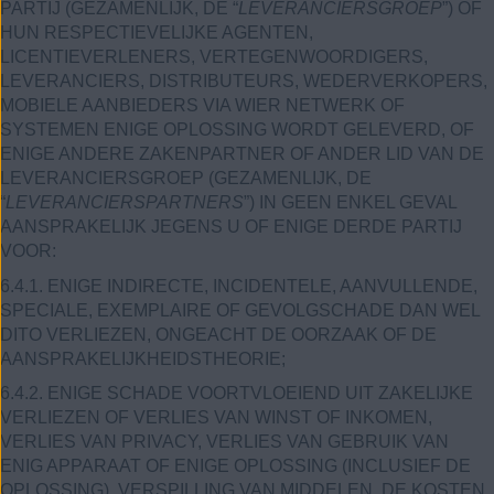
PARTIJ (GEZAMENLIJK, DE “
LEVERANCIERSGROEP
”) OF
HUN RESPECTIEVELIJKE AGENTEN,
LICENTIEVERLENERS, VERTEGENWOORDIGERS,
LEVERANCIERS, DISTRIBUTEURS, WEDERVERKOPERS,
MOBIELE AANBIEDERS VIA WIER NETWERK OF
SYSTEMEN ENIGE OPLOSSING WORDT GELEVERD, OF
ENIGE ANDERE ZAKENPARTNER OF ANDER LID VAN DE
LEVERANCIERSGROEP (GEZAMENLIJK, DE
“
LEVERANCIERSPARTNERS
”) IN GEEN ENKEL GEVAL
AANSPRAKELIJK JEGENS U OF ENIGE DERDE PARTIJ
VOOR:
6.4.1. ENIGE INDIRECTE, INCIDENTELE, AANVULLENDE,
SPECIALE, EXEMPLAIRE OF GEVOLGSCHADE DAN WEL
DITO VERLIEZEN, ONGEACHT DE OORZAAK OF DE
AANSPRAKELIJKHEIDSTHEORIE;
6.4.2. ENIGE SCHADE VOORTVLOEIEND UIT ZAKELIJKE
VERLIEZEN OF VERLIES VAN WINST OF INKOMEN,
VERLIES VAN PRIVACY, VERLIES VAN GEBRUIK VAN
ENIG APPARAAT OF ENIGE OPLOSSING (INCLUSIEF DE
OPLOSSING), VERSPILLING VAN MIDDELEN, DE KOSTEN