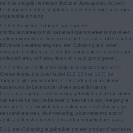
definitie, mogelijk te maken (inclusief Java-applets, ActiveX-
besturingselementen, scripttalen, browserinvoegtoepassingen
of gepushte inhoud);
5.1.4. behalve indien toegestaan ​​door een
distributieovereenkomst, wederverkopersovereenkomst of een
andere overeenkomst tussen u en de Leverancier of een ander
lid van de Leveranciersgroep, een Oplossing publiceren,
verkopen, distribueren, verzenden, communiceren, overdragen,
onderverhuren, verhuren, delen of in sublicentie geven;
5.1.5. behalve als dit uitdrukkelijk is toegestaan door deze
Overeenkomst (inclusief Artikel
13.2
,
13.5
en
13.7
), de
Toepasselijke Voorwaarden of een andere Overeenkomst
tussen u en de Leverancier of een ander lid van de
Leveranciersgroep, een Oplossing gebruiken om de faciliteiten
van een derde partij te beheren of een derde partij toegang te
verlenen tot of gebruik te laten maken van een Oplossing op
een servicebureau, via timesharing, abonnementsdienst of
applicatiedienstverlener of een andere vergelijkbare basis;
5.1.6. een Oplossing te gebruiken om een product of service te