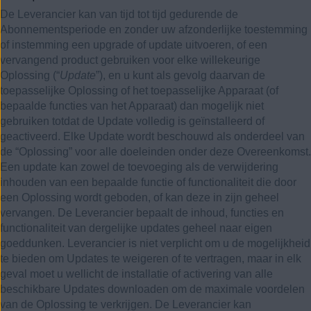
De Leverancier kan van tijd tot tijd gedurende de
Abonnementsperiode en zonder uw afzonderlijke toestemming
of instemming een upgrade of update uitvoeren, of een
vervangend product gebruiken voor elke willekeurige
Oplossing (“
Update
”), en u kunt als gevolg daarvan de
toepasselijke Oplossing of het toepasselijke Apparaat (of
bepaalde functies van het Apparaat) dan mogelijk niet
gebruiken totdat de Update volledig is geïnstalleerd of
geactiveerd. Elke Update wordt beschouwd als onderdeel van
de “Oplossing” voor alle doeleinden onder deze Overeenkomst.
Een update kan zowel de toevoeging als de verwijdering
inhouden van een bepaalde functie of functionaliteit die door
een Oplossing wordt geboden, of kan deze in zijn geheel
vervangen. De Leverancier bepaalt de inhoud, functies en
functionaliteit van dergelijke updates geheel naar eigen
goeddunken. Leverancier is niet verplicht om u de mogelijkheid
te bieden om Updates te weigeren of te vertragen, maar in elk
geval moet u wellicht de installatie of activering van alle
beschikbare Updates downloaden om de maximale voordelen
van de Oplossing te verkrijgen. De Leverancier kan