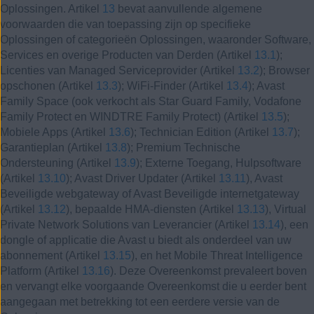
Oplossingen. Artikel
13
bevat aanvullende algemene
voorwaarden die van toepassing zijn op specifieke
Oplossingen of categorieën Oplossingen, waaronder Software,
Services en overige Producten van Derden (Artikel
13.1
);
Licenties van Managed Serviceprovider (Artikel
13.2
); Browser
opschonen (Artikel
13.3
); WiFi-Finder (Artikel
13.4
); Avast
Family Space (ook verkocht als Star Guard Family, Vodafone
Family Protect en WINDTRE Family Protect) (Artikel
13.5
);
Mobiele Apps (Artikel
13.6
); Technician Edition (Artikel
13.7
);
Garantieplan (Artikel
13.8
); Premium Technische
Ondersteuning (Artikel
13.9
); Externe Toegang, Hulpsoftware
(Artikel
13.10
); Avast Driver Updater (Artikel
13.11
), Avast
Beveiligde webgateway of Avast Beveiligde internetgateway
(Artikel
13.12
), bepaalde HMA-diensten (Artikel
13.13
), Virtual
Private Network Solutions van Leverancier (Artikel
13.14
), een
dongle of applicatie die Avast u biedt als onderdeel van uw
abonnement (Artikel
13.15
), en het Mobile Threat Intelligence
Platform (Artikel
13.16
). Deze Overeenkomst prevaleert boven
en vervangt elke voorgaande Overeenkomst die u eerder bent
aangegaan met betrekking tot een eerdere versie van de