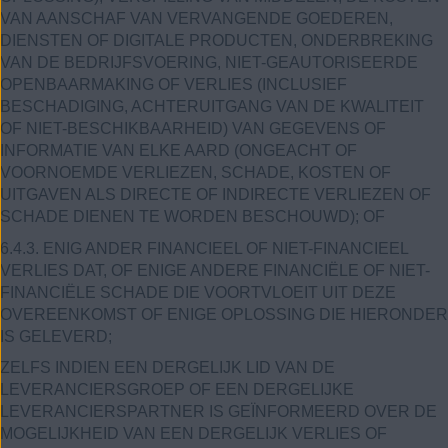
VAN AANSCHAF VAN VERVANGENDE GOEDEREN,
DIENSTEN OF DIGITALE PRODUCTEN, ONDERBREKING
VAN DE BEDRIJFSVOERING, NIET-GEAUTORISEERDE
OPENBAARMAKING OF VERLIES (INCLUSIEF
BESCHADIGING, ACHTERUITGANG VAN DE KWALITEIT
OF NIET-BESCHIKBAARHEID) VAN GEGEVENS OF
INFORMATIE VAN ELKE AARD (ONGEACHT OF
VOORNOEMDE VERLIEZEN, SCHADE, KOSTEN OF
UITGAVEN ALS DIRECTE OF INDIRECTE VERLIEZEN OF
SCHADE DIENEN TE WORDEN BESCHOUWD); OF
6.4.3. ENIG ANDER FINANCIEEL OF NIET-FINANCIEEL
VERLIES DAT, OF ENIGE ANDERE FINANCIËLE OF NIET-
FINANCIËLE SCHADE DIE VOORTVLOEIT UIT DEZE
OVEREENKOMST OF ENIGE OPLOSSING DIE HIERONDER
IS GELEVERD;
ZELFS INDIEN EEN DERGELIJK LID VAN DE
LEVERANCIERSGROEP OF EEN DERGELIJKE
LEVERANCIERSPARTNER IS GEÏNFORMEERD OVER DE
MOGELIJKHEID VAN EEN DERGELIJK VERLIES OF