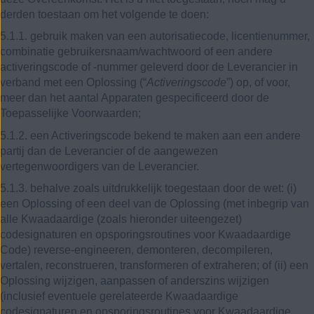
derden toestaan om het volgende te doen:
5.1.1. gebruik maken van een autorisatiecode, licentienummer,
combinatie gebruikersnaam/wachtwoord of een andere
activeringscode of -nummer geleverd door de Leverancier in
verband met een Oplossing (“
Activeringscode
”) op, of voor,
meer dan het aantal Apparaten gespecificeerd door de
Toepasselijke Voorwaarden;
5.1.2. een Activeringscode bekend te maken aan een andere
partij dan de Leverancier of de aangewezen
vertegenwoordigers van de Leverancier.
5.1.3. behalve zoals uitdrukkelijk toegestaan ​​door de wet: (i)
een Oplossing of een deel van de Oplossing (met inbegrip van
alle Kwaadaardige (zoals hieronder uiteengezet)
codesignaturen en opsporingsroutines voor Kwaadaardige
Code) reverse-engineeren, demonteren, decompileren,
vertalen, reconstrueren, transformeren of extraheren; of (ii) een
Oplossing wijzigen, aanpassen of anderszins wijzigen
(inclusief eventuele gerelateerde Kwaadaardige
codesignaturen en opsporingsroutines voor Kwaadaardige