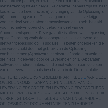
Leverancierspartner, en uw enige en exclusieve rechtsmiddel
met betrekking tot een dergelijke garantie, beperkt zijn tot, naar
keuze van de Leverancier: (i) vervanging van de Oplossing; of
(ii) retournering van de Oplossing om restitutie te verkrijgen
voor het deel van de abonnementskosten dat u hebt betaald
voor het niet-verlopen of ongebruikte deel van de
Abonnementsperiode. Deze garantie is alleen van toepassing
op de Oplossing zoals deze oorspronkelijk is geleverd, en is
niet van toepassing op: (i) updates; (ii) fouten of gebreken die
zijn veroorzaakt door het gebruik van de Oplossing in
combinatie met: (A) software, hardware of andere materialen
die niet zijn geleverd door de Leverancier; of (B) Apparaten,
software of andere materialen die niet voldoen aan de eisen
van de Leverancier zoals beschreven in de Documentatie.
6.2. TENZIJ ANDERS VERMELD IN ARTIKEL
6.1
VAN DEZE
OVEREENKOMST, GARANDEREN LEDEN VAN DE
LEVERANCIERSGROEP EN LEVERANCIERSPARTNERS
NIET DE PRESTATIES OF RESULTATEN DIE U MOGELIJK
VERKRIJGT DOOR HET GEBRUIK VAN ENIGE ANDERE
OPLOSSING OF DOCUMENTATIE. TENZIJ ANDERS