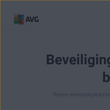
Verder
naar
inhoud
Beveiligi
b
Beheer eenvoudig krachtig