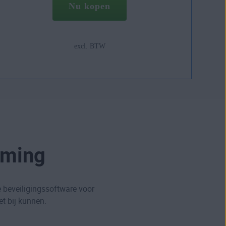
Nu kopen
excl. BTW
rming
 beveiligingssoftware voor
t bij kunnen.