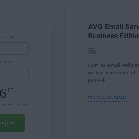
AVG Email Ser
Business Editi
apparaten
l jaren
Laat uw e-mail veilig e
werken, van server tot
postvak.
6
,83
Functies bekijken
pparaat per jaar
kopen