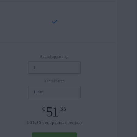
Aantal apparaten
Aantal jaren
51
€
,35
€ 51,35
per apparaat per jaar