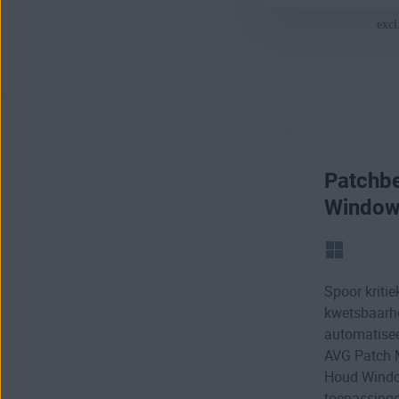
exc
Patchbe
Window
Spoor kritie
kwetsbaarh
automatise
AVG Patch
Houd Wind
toepassinge