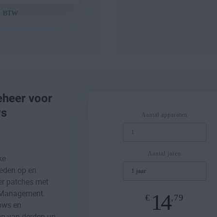
l. BTW
heer voor
s
Aantal apparaten
Aantal jaren
ke
eden op en
er patches met
 Management.
14
€
,79
ows en
n van derden up-