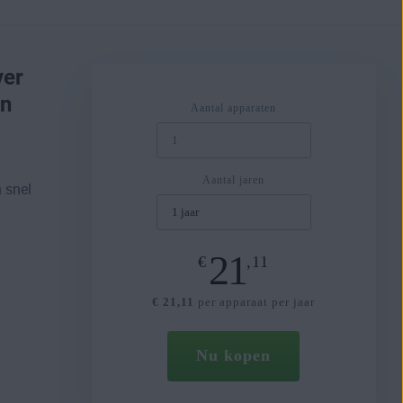
ver
on
Aantal apparaten
Aantal jaren
n snel
21
€
,11
€ 21,11
per apparaat per jaar
Nu kopen