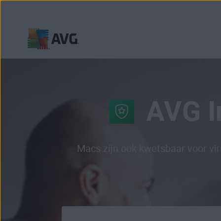
Verder
naar
inhoud
AVG I
Macs zijn ook kwetsbaar voor v