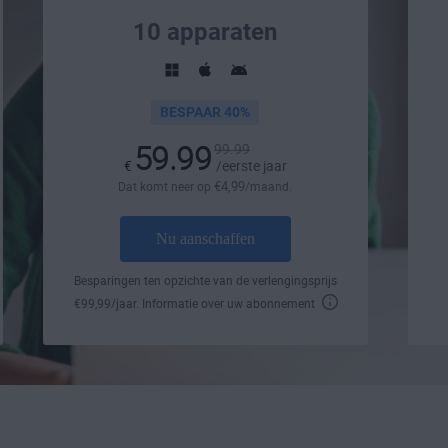
10 apparaten
BESPAAR 40%
59.99
99.99
€
/eerste jaar
€
4
,99
Dat komt neer op
/maand.
Nu aanschaffen
Besparingen ten opzichte van de verlengingsprijs
€
99
,99
/jaar.
Informatie over uw abonnement