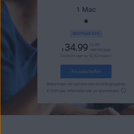
1 Mac
BESPAAR 52%
34.99
72.99
€
/eerste jaar
€
2
,92
Dat komt neer op
/maand.
Nu aanschaffen
Besparingen ten opzichte van de verlengingsprijs
€
72
,99
/jaar.
Informatie over uw abonnement