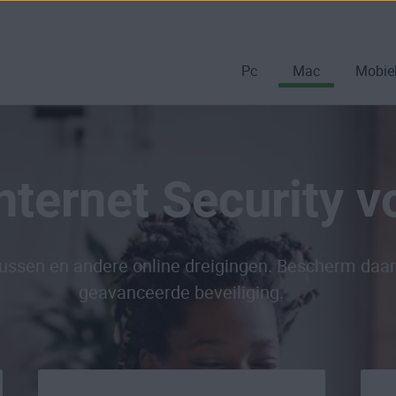
Pc
Mac
Mobie
nternet Security 
irussen en andere online dreigingen. Bescherm d
geavanceerde beveiliging.