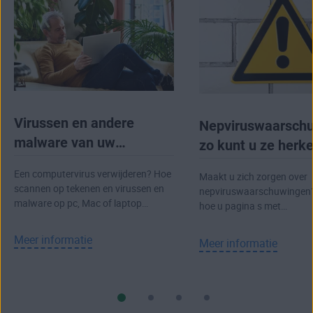
Virussen en andere
Nepviruswaarsch
malware van uw
zo kunt u ze herk
computer verwijderen
vermijden
Een computervirus verwijderen? Hoe
Maakt u zich zorgen over
scannen op tekenen en virussen en
nepviruswaarschuwingen
malware op pc, Mac of laptop
hoe u pagina s met
kwijtraken.
nepviruswaarschuwingen 
upmalware detecteert en 
Meer informatie
Meer informatie
aanval vermijdt.