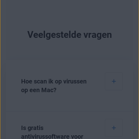
Veelgestelde vragen
Hoe scan ik op virussen
op een Mac?
Om te scannen op
virussen op een Mac
, kunt u
een betrouwbare antivirussoftware gebruiken
Is gratis
zoals AVG AntiVirus FREE voor Mac - hier leest
antivirussoftware voor
u hoe u het gebruikt: