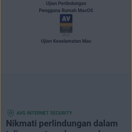
Ujian Perlindungan
Pengguna Rumah MacOS
2022
Ujian Keselamatan Mac
AVG INTERNET SECURITY
Nikmati perlindungan dalam