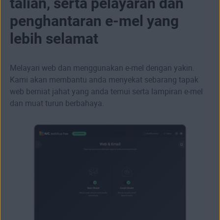
talian, serta pelayaran dan
penghantaran e-mel yang
lebih selamat
Melayari web dan menggunakan e-mel dengan yakin.
Kami akan membantu anda menyekat sebarang
tapak
web berniat jahat
yang anda temui serta
lampiran e-mel
dan muat turun berbahaya
.