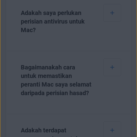
atau imbasan sistem penuh. Tunggu sehingga
keperluan
keselamatan Mac
anda.
untuk membuang sebarang
virus
dan perisian
imbasan selesai. Jika mana-mana virus atau
Adakah saya perlukan
hasad lain yang ditemui pada peranti anda.
perisian hasad dikesan, ikuti arahan yang
AVG Internet Security ialah pilihan yang datang
perisian antivirus untuk
Walaupun Mac secara amnya kurang terdedah
disediakan oleh perisian untuk membuangnya.
dengan ciri premium seperti alat untuk
Mac?
kepada perisian hasad berbanding komputer
menyekat serangan pemancingan data,
Windows, mereka tidak kebal daripada
perlindungan perisian tebusan yang
serangan.
dipertingkatkan dan imbasan rangkaian.
Ya,
Mac boleh dijangkiti
. Jika anda mahukan
Penting untuk berhati-hati menggunakan
perlindungan yang lebih kuat dan lengkap,
perisian antivirus yang bereputasi dan memuat
Bagaimanakah cara
pertimbangkan aplikasi pihak ketiga seperti
turun atau memasang perisian daripada
untuk memastikan
AVG Antivirus Free untuk Mac kami.
sumber tidak dipercayai bagi mengelakkan
peranti Mac saya selamat
jangkitan perisian hasad pada Mac anda.
daripada perisian hasad?
Menggunakan antivirus dipercayai yang dicipta
untuk melindungi peranti Mac, seperti AVG
AntiVirus FREE untuk Mac, juga penting.
Untuk memastikan peranti Mac anda selamat
daripada perisian hasad, termasuk
perisian
Adakah terdapat
tebusan
, anda boleh mengikuti langkah-