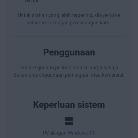
hari ini.
Untuk arahan yang lebih terperinci, sila pergi ke
halaman sokongan
pemasangan kami.
Penggunaan
Untuk kegunaan peribadi dan keluarga sahaja.
Bukan untuk kegunaan perniagaan atau komersial.
Keperluan sistem
PC dengan
Windows 11
,