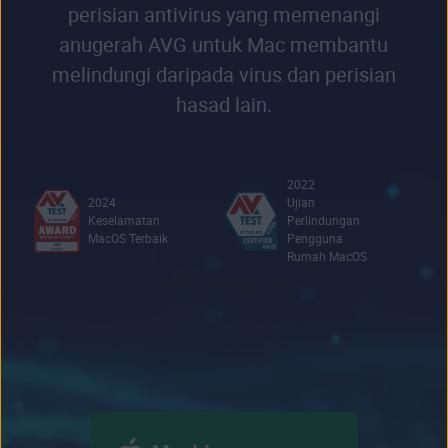
perisian antivirus yang memenangi
anugerah AVG untuk Mac membantu
melindungi daripada virus dan perisian
hasad lain.
2022
2024
Ujian
Keselamatan
Perlindungan
MacOS Terbaik
Pengguna
Rumah MacOS