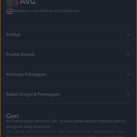
menjalankan imbasan virus Mac percuma juga
percuma untuk dimuat turun. Ia juga boleh
jangkitan perisian hasad atau bencana lain.
– kerana ia 100% percuma untuk dimuat turun
memastikan anda lebih selamat daripada e-mel
Log masuk ke AVG MyAccount
Malaysia
dan digunakan.
dan tapak web berbahaya, serta pelbagai jenis
perisian hasad seperti perisian tebusan.
Perihal
Produk Rumah
Kawasan Pelanggan
Rakan Kongsi & Perniagaan
AVG sebahagian daripada Gen - syarikat global dengan keluarga jenama
pengguna yang dipercayai.
Hak cipta © 2026 Gen Digital Inc. Hak cipta terpelihara. Tanda dagangan Gen
atau tanda dagangan berdaftar ialah harta milik Gen Digital Inc. atau anggota