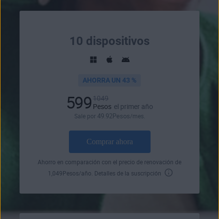
10 dispositivos
AHORRA UN 43 %
599
1049
Pesos
el primer año
49
.92
Pesos
Sale por
/mes.
Comprar ahora
Ahorro en comparación con el precio de renovación de
1,049
Pesos
/año.
Detalles de la suscripción