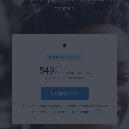
avanzada.
AHORRA UN 40 %
549
919
Pesos
el primer año
45
.75
Pesos
Sale por
/mes.
Comprar ahora
Ahorro en comparación con el precio de renovación de
919
Pesos
/año.
Detalles de la suscripción