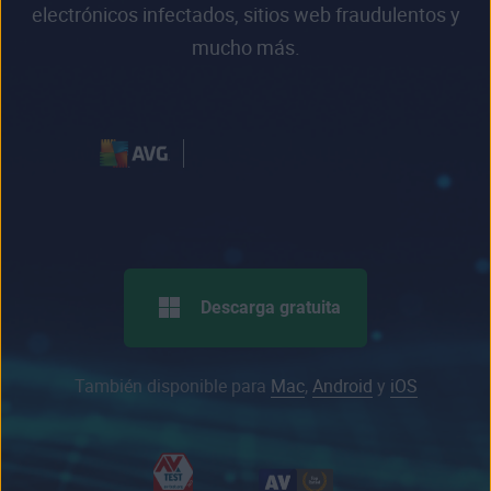
electrónicos infectados, sitios web fraudulentos y
mucho más.
Descarga gratuita
También disponible para
Mac
,
Android
y
iOS