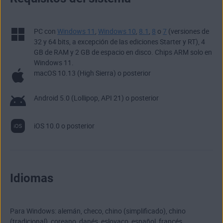
PC con
Windows 11
,
Windows 10
,
8.1
,
8
o
7
(versiones de
32 y 64 bits, a excepción de las ediciones Starter y RT), 4
GB de RAM y 2 GB de espacio en disco. Chips ARM solo en
Windows 11.
macOS 10.13 (High Sierra) o posterior
Android 5.0 (Lollipop, API 21) o posterior
iOS 10.0 o posterior
Idiomas
Para Windows: alemán, checo, chino (simplificado), chino
(tradicional), coreano, danés, eslovaco, español, francés,