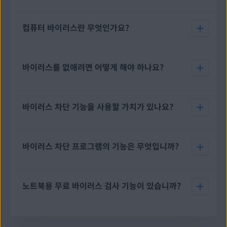
만, PC용 AVG AntiVirus Free와 같은 강력한 타사 안티바이러스
솔루션의 포괄적인 보안 기능과는 경쟁이 되지 않습니다. 이제
무료 바이러스 검사를 다운로드하고 실행하여 컴퓨터에서 바이러
Microsoft Defender라는 이름으로 불리는
컴퓨터 바이러스란 무엇인가요?
Windows
스 및 기타 멀웨어를 확인하는 것은 매우 간단합니다. AVG는
무료
Defender
는 모든 브라우저에서
피싱 공격
을 충분히 차단할 수 없
바이러스 스캐너 및 멀웨어 제거 도구
를 제공하며 이러한 도구는
으며, 주요 독립 테스트에서 확인된 AVG AntiVirus Free만큼 높
몇 초 만에 설치할 수 있습니다. 다음을 수행하기만 하면 됩니다.
은 성능도 제공하지 않습니다.
당사 가이드에서 수동으로
컴퓨터의 바이러스를 제거
하는 방법을
바이러스를 없애려면 어떻게 해야 하나요?
다운로드
를 눌러 설치 프로그램 파일을 다운로드합니다.
확인하거나 지금 AVG AntiVirus Free와 같은 우수한 바이러스 제
다운로드된 설치 프로그램 파일을 누릅니다.
거 도구를 다운로드하여 PC를 실시간으로 보호할 수 있습니다.
간단한 지침에 따라 무료 AVG 바이러스 검사 도구 설치 과
Windows 10 데스크톱 장치에서 작업하든 노트북에서 작업하든
컴퓨터 바이러스
정을 완료합니다.
는 감염된 다운로드 링크 또는 가짜 링크를 통해
관계없이 AVG AntiVirus Free는 장치에서 기존 멀웨어를 검사하
컴퓨터에 침투하는
멀웨어 종류
입니다. 바이러스는 파일과 프로그
바이러스 차단 기능을 사용할 가치가 있나요?
고 제거하는 동안 바이러스와 기타 멀웨어를 자동으로 탐지하고
램뿐만 아니라 네트워크를 통해 다른 장치까지 확산되도록 만들어
차단합니다.
졌습니다. 컴퓨터가 바이러스에 감염되었는지 알 수 있는 징후에
는 속도 저하,
침입성 팝업
, 충돌, 기타 문제 등이 있습니다.
물론입니다. 차단 기능이 없으면 모든 종류의 멀웨어로 인해 문제
가 발생할 수 있습니다. 바이러스는 소프트웨어와 데이터를 손상
바이러스 차단 프로그램의 기능은 무엇입니까?
시킬 수 있습니다. 스파이웨어는 개인정보를 침해하고 데이터를
도용할 수 있습니다. 랜섬웨어는 사용자가 해당 파일에 액세스하
지 못하도록 파일을 암호화할 수 있습니다. 사이버 범죄자로부터
일반적으로 바이러스 차단 프로그램은 PC의 파일과 앱에 잠재적
홈 Wi-Fi를 보호하고 PC와 인터넷 간의 네트워크 트래픽을 방어
인 멀웨어가 있는지 자동으로 검사합니다 멀웨어는 바이러스와 기
노트북용 무료 바이러스 검사 기능이 있습니까?
하기 위해 더 강력하게 대응하는 것도 중요합니다.
타 디지털 위협을 의미합니다. 대부분의 바이러스 차단 프로그램
은 바이러스뿐만 아니라 여러 위협 요소를 차단합니다. 일부는 웹
PC용 무료 안티바이러스 소프트웨어인 AVG AntiVirus Free는
을 검색할 때 위험한 다운로드나 링크를 차단하여 사용자를 보호
Windows 컴퓨터를 사용하시면 PC용 Free Antivirus 소프트웨
이러한 모든 기능을 제공합니다. 게다가 수신 및 발신 전자 메일 메
합니다.
어를 사용해 보세요. 바이러스를 비롯하여 다양한 유형의 멀웨어
시지의 사이버 위협을 무료로 모니터링할 수 있습니다. 사용하기