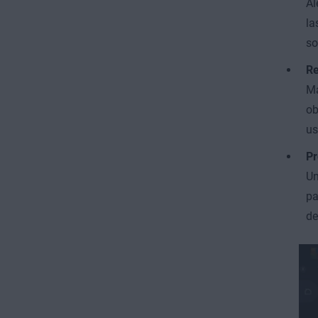
Al
la
so
Re
Ma
ob
us
Pr
Un
pa
de