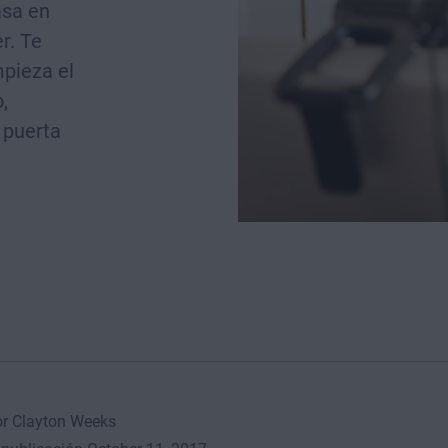
asa en
r. Te
pieza el
,
 puerta
or Clayton Weeks