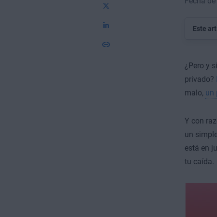
Fecha de 
Este ar
¿Pero y s
privado?
malo,
un 
Y con ra
un simple
está en j
tu caída.