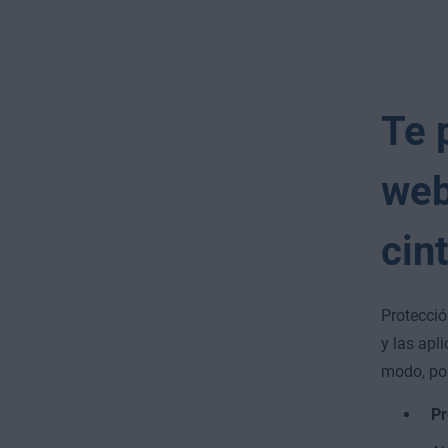
Te 
web
cin
Protecci
y las apl
modo, pon
Pr