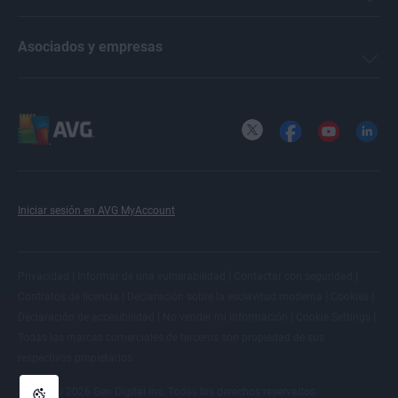
Asociados y empresas
X
Facebook
YouTube
LinkedI
Iniciar sesión en AVG MyAccount
|
|
|
Privacidad
Informar de una vulnerabilidad
Contactar con seguridad
|
|
|
Contratos de licencia
Declaración sobre la esclavitud moderna
Cookies
|
|
|
Declaración de accesibilidad
No vender mi información
Cookie Settings
Todas las
marcas comerciales de terceros
son propiedad de sus
respectivos propietarios.
© 2026 Gen Digital Inc. Todos los derechos reservados.