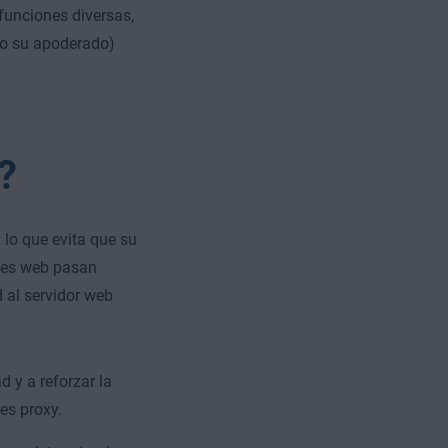
funciones diversas,
mo su apoderado)
?
 lo que evita que su
udes web pasan
d al servidor web
d y a reforzar la
es proxy.