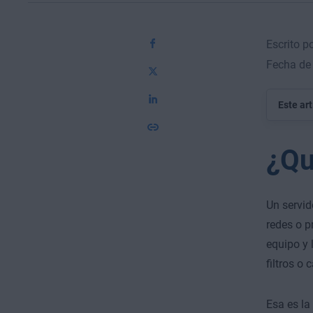
Escrito p
Fecha de 
Este ar
¿Qu
Un servid
redes o p
equipo y 
filtros o
Esa es la