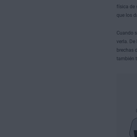
física de
que los d
Cuando se
verla. De
brechas d
también t