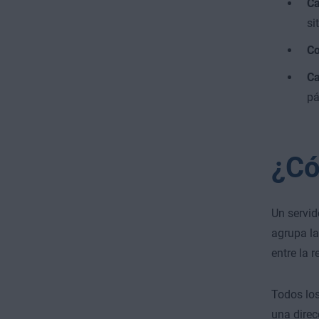
Ca
si
Co
Ca
pá
¿Có
Un servid
agrupa la
entre la r
Todos los
una direc