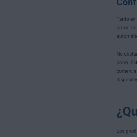
Conf
Tanto en
proxy
. Co
automátic
No obstan
proxy. Es
comercia
dispositi
¿Qu
Los proxi