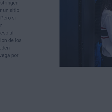
estringen
r un sitio
Pero si
r
ceso al
ción de los
ueden
avega por