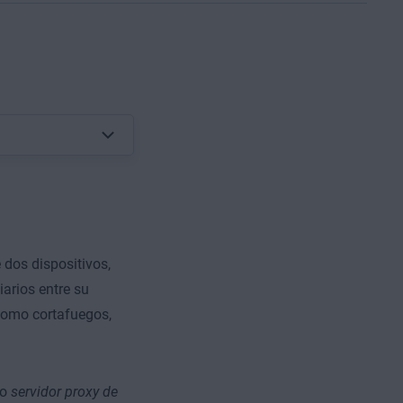
 dos dispositivos,
arios entre su
 como cortafuegos,
mo
servidor proxy de