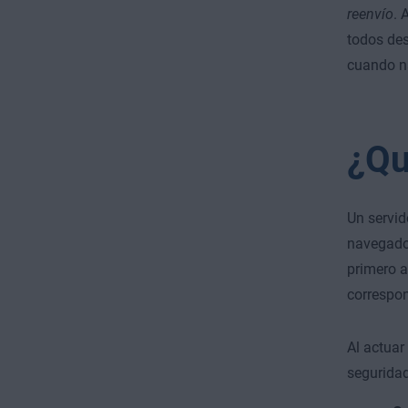
reenvío
. 
todos de
cuando na
¿Qu
Un servid
navegador
primero a
correspon
Al actuar
seguridad