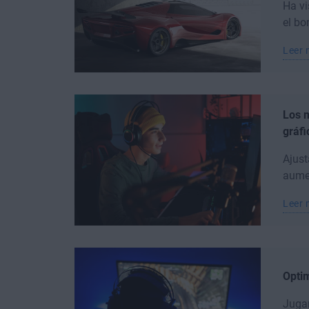
Ha vi
el bo
Leer
Los m
gráfi
Ajust
aumen
Leer
Optim
Jugar