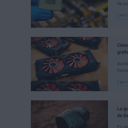
de su
Leer
Cómo 
gráf
Aumen
forma
Leer
La gu
de Da
En es