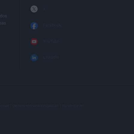
X
ados
sas
Facebook
YouTube
LinkedIn
|
|
okies
Declaración de accesibilidad
No vender mi