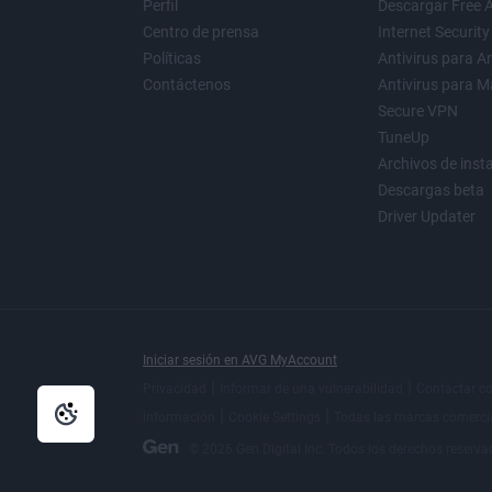
Perfil
Descargar Free A
Centro de prensa
Internet Security
Políticas
Antivirus para A
Contáctenos
Antivirus para M
Secure VPN
TuneUp
Archivos de inst
Descargas beta
Driver Updater
Iniciar sesión en AVG MyAccount
|
|
Privacidad
Informar de una vulnerabilidad
Contactar c
|
|
información
Cookie Settings
Todas las
marcas comercia
© 2026 Gen Digital Inc. Todos los derechos reserva