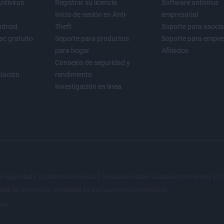
ntivirus
Registrar su licencia
Software antivirus
Inicio de sesión en Anti-
empresarial
ndroid
Theft
Soporte para asoci
ac gratuito
Soporte para productos
Soporte para empre
para hogar
Afiliados
Consejos de seguridad y
alación
rendimiento
Investigación en línea
|
|
|
on seguridad
Contratos de licencia
Declaración sobre la esclavitud moderna
Co
les de terceros
son propiedad de sus respectivos propietarios.
dos.