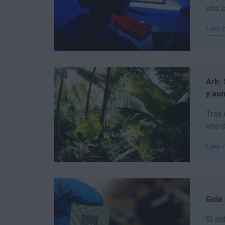
una c
Leer
Ark: 
y au
Tras 
uno d
Leer
Guía 
Si es