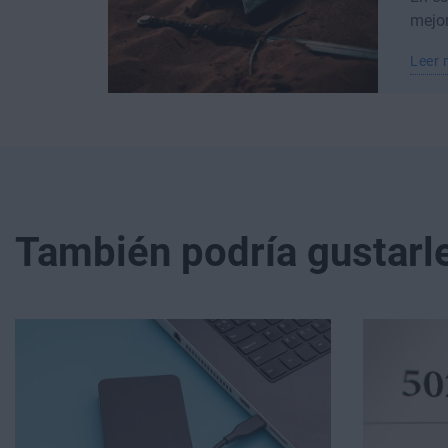
mejor
Leer
También podría gustarle