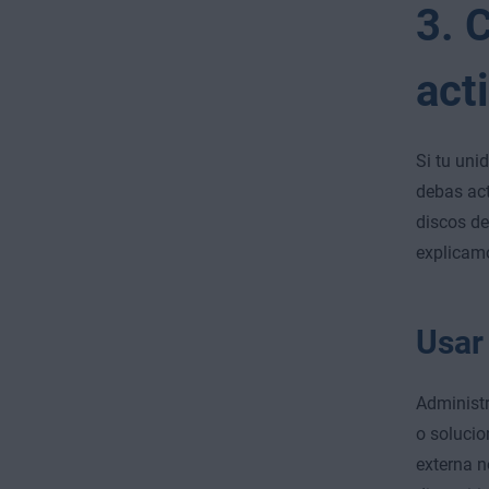
3. 
act
Si tu uni
debas act
discos de
explicamo
Usar
Administr
o solucio
externa n