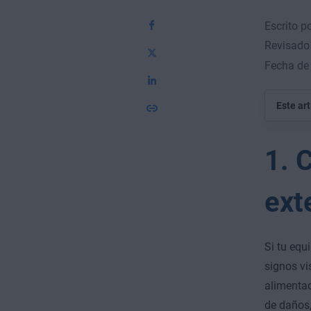
Escrito p
Revisado
Fecha de
Este ar
1. 
ext
Si tu equ
signos vi
alimenta
de daños,