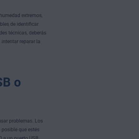
 o humedad extremos,
les de identificar
des técnicas, deberás
intentar reparar la
SB o
usar problemas. Los
s posible que estés
.0 a un puerto USB