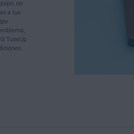
quipo, no
so a tus
ipo
problema,
AVG TuneUp
iciones.