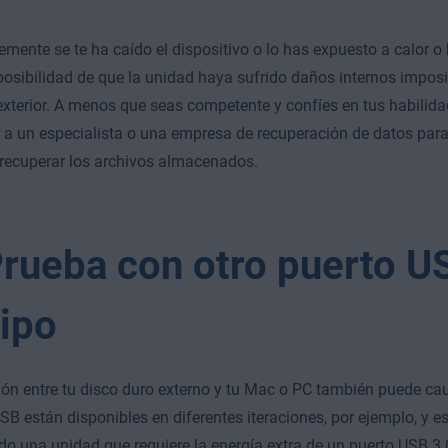
temente se te ha caído el dispositivo o lo has expuesto a calor
 posibilidad de que la unidad haya sufrido daños internos imposib
exterior. A menos que seas competente y confíes en tus habilida
 a un especialista o una empresa de recuperación de datos para 
recuperar los archivos almacenados.
Prueba con otro puerto U
ipo
ón entre tu disco duro externo y tu Mac o PC también puede ca
SB están disponibles en diferentes iteraciones, por ejemplo, y e
o una unidad que requiere la energía extra de un puerto USB 3