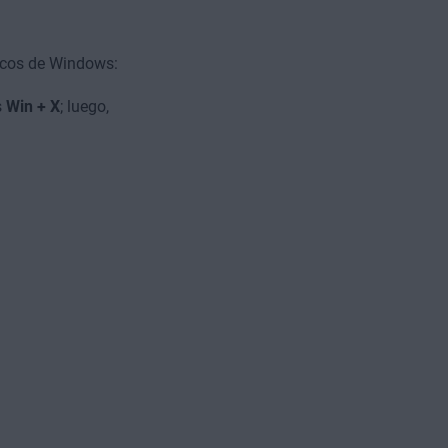
scos de Windows:
s
Win
+ X
; luego,