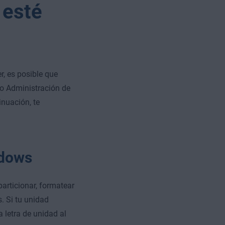
 esté
r, es posible que
do Administración de
nuación, te
ndows
articionar, formatear
 Si tu unidad
 letra de unidad al