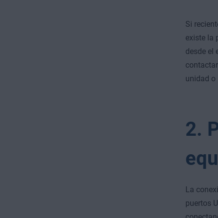
Si recien
existe la
desde el 
contactar
unidad o 
2. 
equ
La conexi
puertos U
conectand