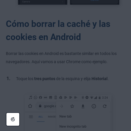
Cómo borrar la caché y las
cookies en Android
Borrar las cookies en Android es bastante similar en todos los
navegadores. Aquí vamos a usar Chrome como ejemplo.
Toque los
tres puntos
de la esquina y elija
Historial
.