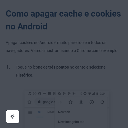
Como apagar cache e cookies
no Android
Apagar cookies no Android é muito parecido em todos os
navegadores. Vamos mostrar usando o Chrome como exemplo.
Toque no ícone de
três pontos
no canto e selecione
Histórico
.