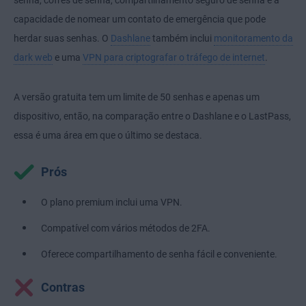
senha, cofres de senha, compartilhamento seguro de senha e a
capacidade de nomear um contato de emergência que pode
herdar suas senhas. O
Dashlane
também inclui
monitoramento da
dark web
e uma
VPN para criptografar o tráfego de internet
.
A versão gratuita tem um limite de 50 senhas e apenas um
dispositivo, então, na comparação entre o Dashlane e o LastPass,
essa é uma área em que o último se destaca.
Prós
O plano premium inclui uma VPN.
Compatível com vários métodos de 2FA.
Oferece compartilhamento de senha fácil e conveniente.
Contras