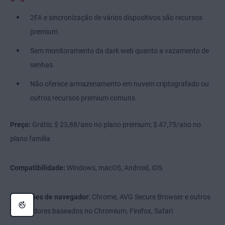
2FA e sincronização de vários dispositivos são recursos
premium.
Sem monitoramento da dark web quanto a vazamento de
senhas.
Não oferece armazenamento em nuvem criptografado ou
outros recursos premium comuns.
Preço:
Grátis; $ 23,88/ano no plano premium; $ 47,75/ano no
plano família
Compatibilidade:
Windows, macOS, Android, iOS
Extensões de navegador:
Chrome, AVG Secure Browser e outros
navegadores baseados no Chromium, Firefox, Safari