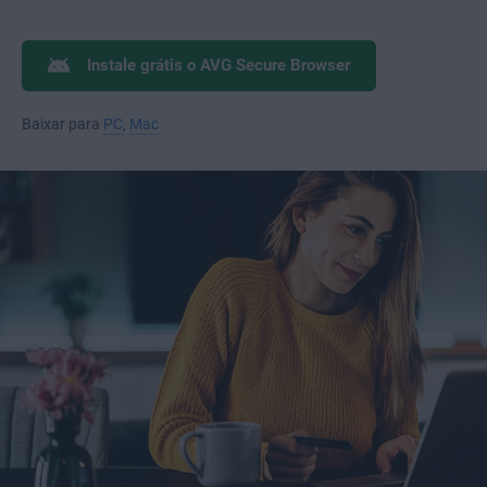
Instale grátis o AVG Secure Browser
Baixar para
PC
,
Mac