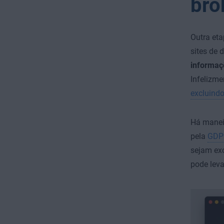
bro
Outra eta
sites de 
informa
Infelizm
excluindo
Há maneir
pela
GDP
sejam exc
pode leva