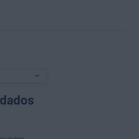
 dados
das as suas