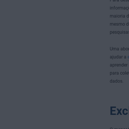
informaçõ
maioria d
mesmo de
pesquisas
Uma abord
ajudar a
aprender
para cole
dados.
Exc