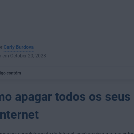
or
Carly Burdova
o em October 20, 2023
tigo contém
o apagar todos os seus
Internet
parecer completamente da Internet, você precisaria remover to