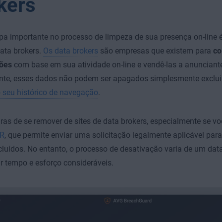
kers
pa importante no processo de limpeza de sua presença on-line 
data brokers.
Os data brokers
são empresas que existem para
col
ções
com base em sua atividade on-line e vendê-las a anunciantes
ente, esses dados não podem ser apagados simplesmente exclu
 seu histórico de navegação
.
as de se remover de sites de data brokers, especialmente se voc
R
, que permite enviar uma solicitação legalmente aplicável par
luídos. No entanto, o processo de desativação varia de um data
r tempo e esforço consideráveis.