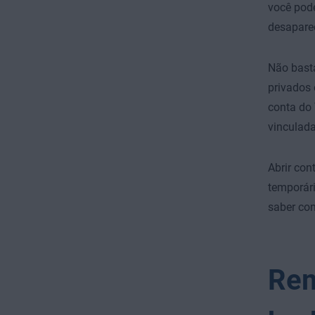
você pod
desaparec
Não basta
privados 
conta do
vinculada
Abrir co
temporár
saber com
Rem