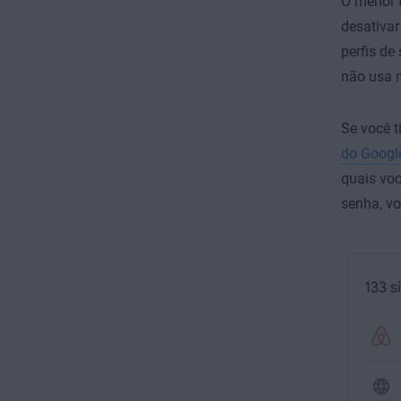
O menor t
desativar
perfis de
não usa 
Se você t
do Googl
quais vo
senha, vo