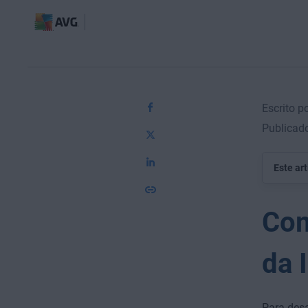
Escrito p
Publicad
Este ar
Com
da 
Para desa