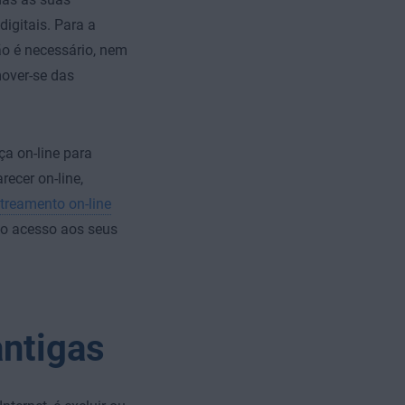
digitais. Para a
o é necessário, nem
over-se das
a on-line para
recer on-line,
streamento on-line
 o acesso aos seus
antigas