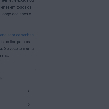
ternet, é excluir ou
 Pense em todos os
ao longo dos anos e
enciador de senhas
os on-line para os
ha. Se você tem uma
sário.