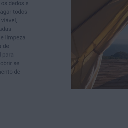
 os dedos e
agar todos
viável,
adas
de limpeza
a de
 para
obrir se
mento de